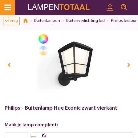
Terug
Buitenlampen
Buitenverlichting led
Philips led bui
Philips - Buitenlamp Hue Econic zwart vierkant
Maak je lamp compleet: