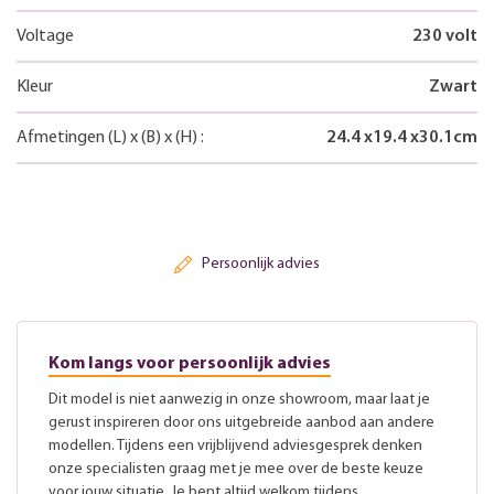
Voltage
230 volt
Kleur
Zwart
Afmetingen
(L)
x
(B)
x
(H)
:
24.4
x
19.4
x
30.1
cm
Persoonlijk advies
Kom langs voor persoonlijk advies
Dit model is niet aanwezig in onze showroom, maar laat je
gerust inspireren door ons uitgebreide aanbod aan andere
modellen. Tijdens een vrijblijvend adviesgesprek denken
onze specialisten graag met je mee over de beste keuze
voor jouw situatie. Je bent altijd welkom tijdens