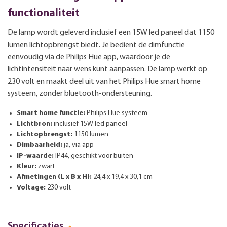
functionaliteit
De lamp wordt geleverd inclusief een 15W led paneel dat 1150
lumen lichtopbrengst biedt. Je bedient de dimfunctie
eenvoudig via de Philips Hue app, waardoor je de
lichtintensiteit naar wens kunt aanpassen. De lamp werkt op
230 volt en maakt deel uit van het Philips Hue smart home
systeem, zonder bluetooth-ondersteuning.
Smart home functie:
Philips Hue systeem
Lichtbron:
inclusief 15W led paneel
Lichtopbrengst:
1150 lumen
Dimbaarheid:
ja, via app
IP-waarde:
IP44, geschikt voor buiten
Kleur:
zwart
Afmetingen (L x B x H):
24,4 x 19,4 x 30,1 cm
Voltage:
230 volt
Specificaties