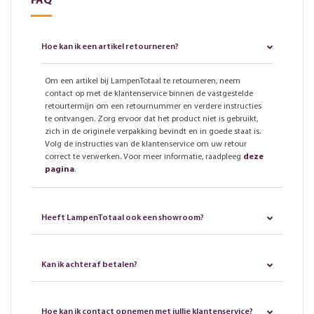
FAQ
Hoe kan ik een artikel retourneren?
Om een artikel bij LampenTotaal te retourneren, neem
contact op met de klantenservice binnen de vastgestelde
retourtermijn om een retournummer en verdere instructies
te ontvangen. Zorg ervoor dat het product niet is gebruikt,
zich in de originele verpakking bevindt en in goede staat is.
Volg de instructies van de klantenservice om uw retour
correct te verwerken. Voor meer informatie, raadpleeg
deze
pagina
.
Heeft LampenTotaal ook een showroom?
Kan ik achteraf betalen?
Hoe kan ik contact opnemen met jullie klantenservice?