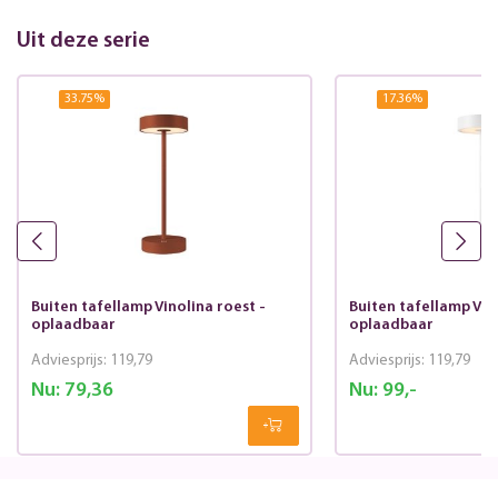
Uit deze serie
33.75
%
17.36
%
Buiten tafellamp Vinolina roest -
Buiten tafellamp Vino
oplaadbaar
oplaadbaar
Adviesprijs:
119,79
Adviesprijs:
119,79
Nu:
79,36
Nu:
99,-