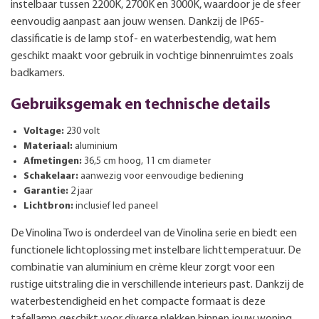
instelbaar tussen 2200K, 2700K en 3000K, waardoor je de sfeer
eenvoudig aanpast aan jouw wensen. Dankzij de IP65-
classificatie is de lamp stof- en waterbestendig, wat hem
geschikt maakt voor gebruik in vochtige binnenruimtes zoals
badkamers.
Gebruiksgemak en technische details
Voltage:
230 volt
Materiaal:
aluminium
Afmetingen:
36,5 cm hoog, 11 cm diameter
Schakelaar:
aanwezig voor eenvoudige bediening
Garantie:
2 jaar
Lichtbron:
inclusief led paneel
De Vinolina Two is onderdeel van de Vinolina serie en biedt een
functionele lichtoplossing met instelbare lichttemperatuur. De
combinatie van aluminium en crème kleur zorgt voor een
rustige uitstraling die in verschillende interieurs past. Dankzij de
waterbestendigheid en het compacte formaat is deze
tafellamp geschikt voor diverse plekken binnen jouw woning.