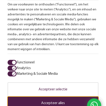
Om uw voorkeuren te onthouden (“Functioneel”), om het
verkeer naar onze site te meten (“Analytics”), en om inhoud en
Gratis bezorging vanaf 99,-
advertenties te personaliseren en sociale media-functies
mogelijk te maken (“Marketing & Sociale Media”), gebruiken we
Advies op maat
cookies en vergelijkbare technologieën. We delen ook
informatie over uw gebruik van onze website met onze sociale
Meer dan 25.000 lampen op voorraad
media-, analytics- en advertentiepartners, die deze kunnen
combineren met andere informatie die ze hebben verzameld
van uw gebruik van hun diensten. U kunt uw toestemming op elk
4.57 uit 2853 reviews
moment wijzigen of intrekken.
Alle prijzen zijn inclusief btw en exclusief eventuele verzendkosten.
Functioneel
Analytics
Algemene voorwaarden
Privacy statement
Cookies
Marketing & Sociale Media
© 2026 LampenTotaal
Accepteer selectie
Accepteer alles