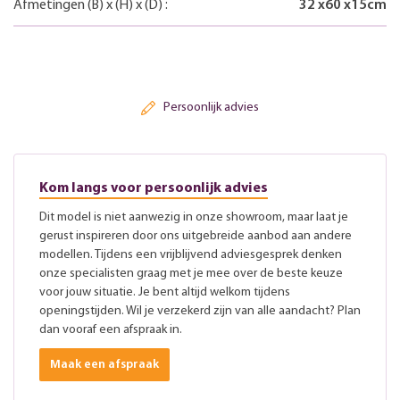
Afmetingen
(B)
x
(H)
x
(D)
:
32
x
60
x
15
cm
Persoonlijk advies
Kom langs voor persoonlijk advies
Dit model is niet aanwezig in onze showroom, maar laat je
gerust inspireren door ons uitgebreide aanbod aan andere
modellen. Tijdens een vrijblijvend adviesgesprek denken
onze specialisten graag met je mee over de beste keuze
voor jouw situatie. Je bent altijd welkom tijdens
openingstijden. Wil je verzekerd zijn van alle aandacht? Plan
dan vooraf een afspraak in.
Maak een afspraak