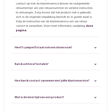
contact op met de klantenservice binnen de vastgestelde
retourtermijn om een retournummer en verdere instructies
te ontvangen. Zorg ervoor dat het product niet is gebruikt,
zich in de originele verpakking bevindt en in goede staat is.
Volg de instructies van de klantenservice om uw retour
correct te verwerken. Voor meer informatie, raadpleeg
deze
pagina
.
Heeft LampenTotaal ook een showroom?
Kan ik achteraf betalen?
Hoe kan ik contact opnemen met jullie klantenservice?
Wat is de levertijd van een product?