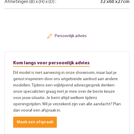
Afmetingen
(B)
x
(H)
x
(D)
:
32
x
60
x
27
cm
Persoonlijk advies
Kom langs voor persoonlijk advies
Dit model is niet aanwezig in onze showroom, maar laat je
gerust inspireren door ons uitgebreide aanbod aan andere
modellen. Tijdens een vrijblijvend adviesgesprek denken
onze specialisten graag met je mee over de beste keuze
voor jouw situatie. Je bent altijd welkom tijdens
openingstijden. Wil je verzekerd zijn van alle aandacht? Plan
dan vooraf een afspraak in.
Maak een afspraak