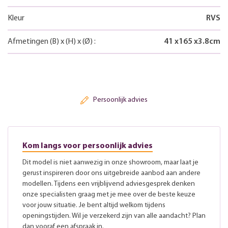
Kleur
RVS
Afmetingen
(B)
x
(H)
x
(Ø)
:
41
x
165
x
3.8
cm
Persoonlijk advies
Kom langs voor persoonlijk advies
Dit model is niet aanwezig in onze showroom, maar laat je
gerust inspireren door ons uitgebreide aanbod aan andere
modellen. Tijdens een vrijblijvend adviesgesprek denken
onze specialisten graag met je mee over de beste keuze
voor jouw situatie. Je bent altijd welkom tijdens
openingstijden. Wil je verzekerd zijn van alle aandacht? Plan
dan vooraf een afspraak in.