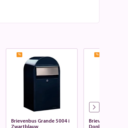
%
%
Brievenbus Grande 5004 i
Brievenbus Grand
Zwartblauw
Donkergroen