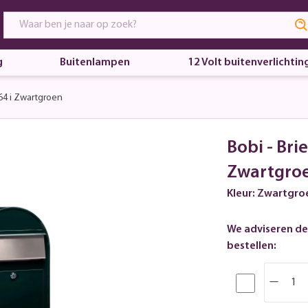
g
Buitenlampen
12 Volt buitenverlichtin
64 i Zwartgroen
Bobi - Bri
Zwartgro
Kleur: Zwartgro
We adviseren de
bestellen: