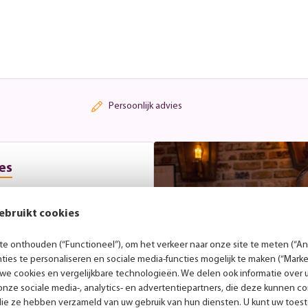
Persoonlijk advies
es
r laat je gerust inspireren
. Tijdens een vrijblijvend
ebruikt cookies
met je mee over de beste
jdens openingstijden. Wil je
e onthouden (“Functioneel”), om het verkeer naar onze site te meten (“Ana
 een afspraak in.
ies te personaliseren en sociale media-functies mogelijk te maken (“Marke
 we cookies en vergelijkbare technologieën. We delen ook informatie over 
nze sociale media-, analytics- en advertentiepartners, die deze kunnen 
die ze hebben verzameld van uw gebruik van hun diensten. U kunt uw toes