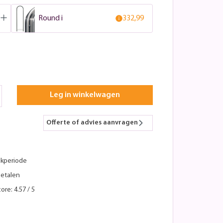
Round i
332,99
Leg in winkelwagen
Offerte of advies aanvragen
kperiode
betalen
ore: 4.57 / 5