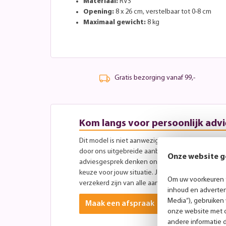
Materiaal:
RVS
Opening:
8 x 26 cm, verstelbaar tot 0-8 cm
Maximaal gewicht:
8 kg
Gratis bezorging vanaf 99,-
Kom langs voor persoonlijk advi
Dit model is niet aanwezig in onze showroom, maa
door ons uitgebreide aanbod aan andere modellen
Onze website g
adviesgesprek denken onze specialisten graag 
keuze voor jouw situatie. Je bent altijd welkom ti
Om uw voorkeuren t
verzekerd zijn van alle aandacht? Plan dan vooraf
inhoud en advertent
Media”), gebruiken
Maak een afspraak
onze website met o
andere informatie 