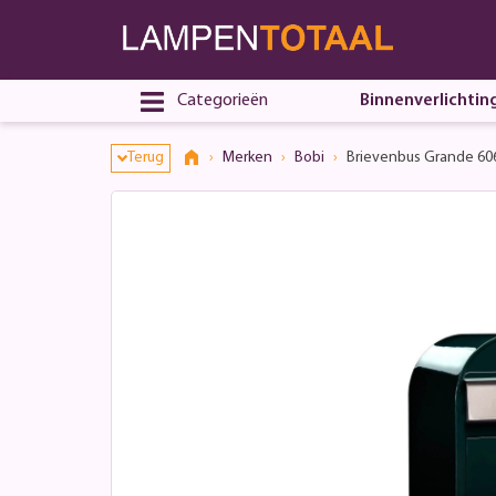
Toestemmingsvenster geopend
Categorieën
Binnenverlichtin
Terug
Merken
Bobi
Brievenbus Grande 60