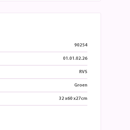
90254
01.01.02.26
RVS
Groen
32
x
60
x
27
cm