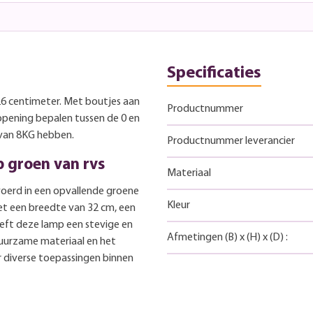
Specificaties
26 centimeter. Met boutjes aan
Productnummer
opening bepalen tussen de 0 en
 van 8KG hebben.
Productnummer leverancier
 groen van rvs
Materiaal
voerd in een opvallende groene
Kleur
 Met een breedte van 32 cm, een
eft deze lamp een stevige en
Afmetingen
(B)
x
(H)
x
(D)
:
duurzame materiaal en het
diverse toepassingen binnen