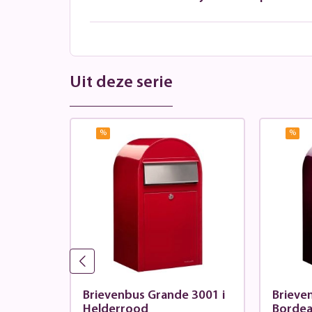
Uit deze serie
%
%
 st9005
Brievenbus Grande 3001 i
Brieve
Helderrood
Borde