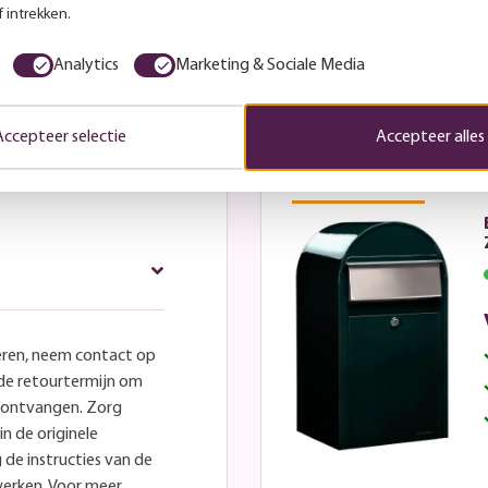
 intrekken.
Analytics
Marketing & Sociale Media
Accepteer selectie
Accepteer alles
Deze wil ik
eren, neem contact op
lde retourtermijn om
e ontvangen. Zorg
in de originele
 de instructies van de
werken. Voor meer