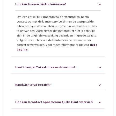
Hoe kan ik een artikel retourneren?
Om een artikel bij LampenTotaal te retourneren, neem
contact op met de klantenservice binnen de vastgestelde
retourtermijn om een retournummer en verdere instructies
te ontvangen. Zorg ervoor dat het product niet is gebruikt,
zich in de originele verpakking bevindt en in goede staat is.
Volg de instructies van de klantenservice om uw retour
correct te verwerken. Voor meer informatie, raadpleeg
deze
pagina
.
Heeft LampenTotaal ook een showroom?
Kan ik achteraf betalen?
Hoe kan ik contact opnemen met jullie klantenservice?