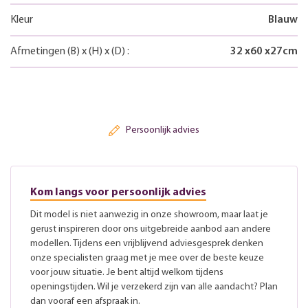
Kleur
Blauw
Afmetingen
(B)
x
(H)
x
(D)
:
32
x
60
x
27
cm
Persoonlijk advies
Kom langs voor persoonlijk advies
Dit model is niet aanwezig in onze showroom, maar laat je
gerust inspireren door ons uitgebreide aanbod aan andere
modellen. Tijdens een vrijblijvend adviesgesprek denken
onze specialisten graag met je mee over de beste keuze
voor jouw situatie. Je bent altijd welkom tijdens
openingstijden. Wil je verzekerd zijn van alle aandacht? Plan
dan vooraf een afspraak in.