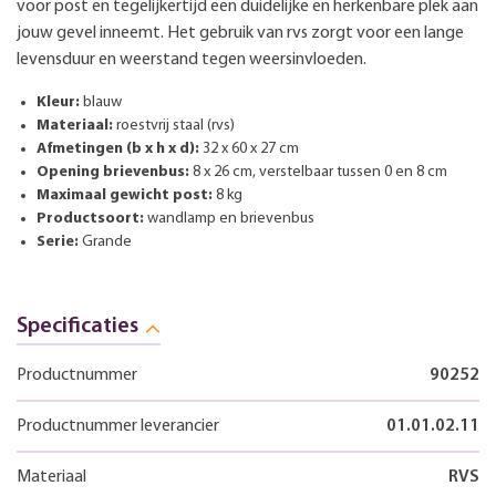
voor post en tegelijkertijd een duidelijke en herkenbare plek aan
jouw gevel inneemt. Het gebruik van rvs zorgt voor een lange
levensduur en weerstand tegen weersinvloeden.
Kleur:
blauw
Materiaal:
roestvrij staal (rvs)
Afmetingen (b x h x d):
32 x 60 x 27 cm
Opening brievenbus:
8 x 26 cm, verstelbaar tussen 0 en 8 cm
Maximaal gewicht post:
8 kg
Productsoort:
wandlamp en brievenbus
Serie:
Grande
Specificaties
Productnummer
90252
Productnummer leverancier
01.01.02.11
Materiaal
RVS