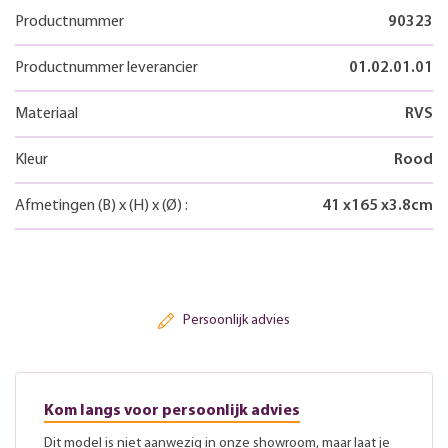
Productnummer
90323
Productnummer leverancier
01.02.01.01
Materiaal
RVS
Kleur
Rood
Afmetingen
(B)
x
(H)
x
(Ø)
:
41
x
165
x
3.8
cm
Persoonlijk advies
Kom langs voor persoonlijk advies
Dit model is niet aanwezig in onze showroom, maar laat je