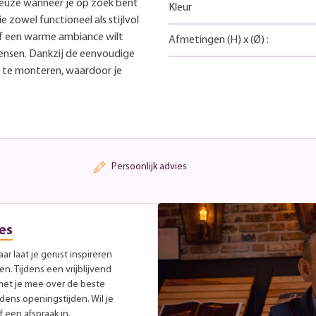
 keuze wanneer je op zoek bent
Kleur
 zowel functioneel als stijlvol
 of een warme ambiance wilt
Afmetingen
(H)
x
(Ø)
:
ensen. Dankzij de eenvoudige
jk te monteren, waardoor je
Persoonlijk advies
es
r laat je gerust inspireren
. Tijdens een vrijblijvend
met je mee over de beste
jdens openingstijden. Wil je
 een afspraak in.