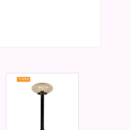
15.69
%