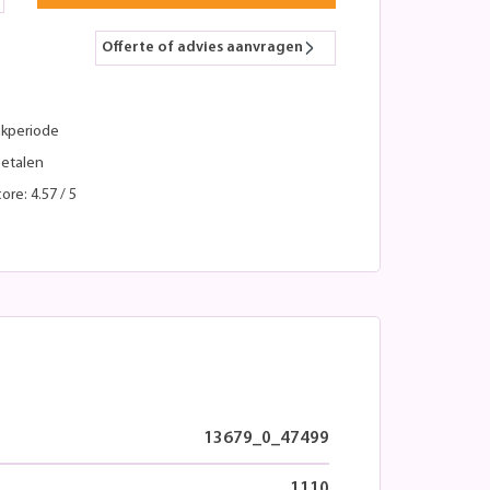
Offerte of advies aanvragen
kperiode
betalen
ore: 4.57 / 5
13679_0_47499
1110