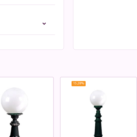
15.28
%