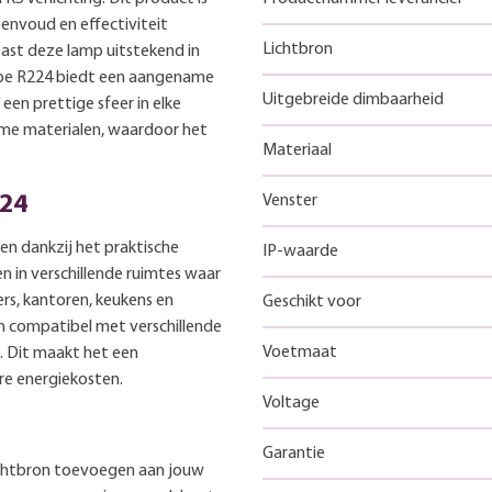
envoud en effectiviteit
Lichtbron
past deze lamp uitstekend in
lobe R224 biedt een aangename
Uitgebreide dimbaarheid
een prettige sfeer in elke
ame materialen, waardoor het
Materiaal
224
Venster
en dankzij het praktische
IP-waarde
n in verschillende ruimtes waar
rs, kantoren, keukens en
Geschikt voor
en compatibel met verschillende
Voetmaat
 Dit maakt het een
ere energiekosten.
Voltage
Garantie
ichtbron toevoegen aan jouw