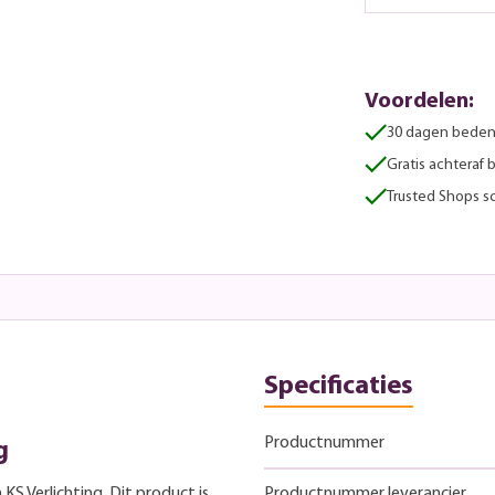
Voordelen:
30 dagen beden
Gratis achteraf 
Trusted Shops sc
Specificaties
Productnummer
g
KS Verlichting. Dit product is
Productnummer leverancier