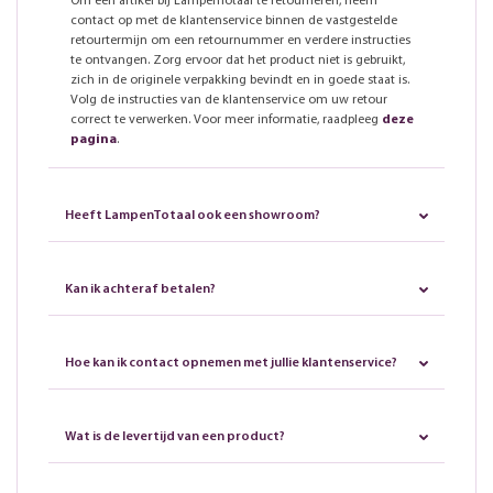
Om een artikel bij LampenTotaal te retourneren, neem
contact op met de klantenservice binnen de vastgestelde
retourtermijn om een retournummer en verdere instructies
te ontvangen. Zorg ervoor dat het product niet is gebruikt,
zich in de originele verpakking bevindt en in goede staat is.
Volg de instructies van de klantenservice om uw retour
correct te verwerken. Voor meer informatie, raadpleeg
deze
pagina
.
Heeft LampenTotaal ook een showroom?
Kan ik achteraf betalen?
Hoe kan ik contact opnemen met jullie klantenservice?
Wat is de levertijd van een product?