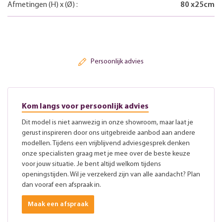
Afmetingen
(H)
x
(Ø)
:
80
x
25
cm
Persoonlijk advies
Kom langs voor persoonlijk advies
Dit model is niet aanwezig in onze showroom, maar laat je
gerust inspireren door ons uitgebreide aanbod aan andere
modellen. Tijdens een vrijblijvend adviesgesprek denken
onze specialisten graag met je mee over de beste keuze
voor jouw situatie. Je bent altijd welkom tijdens
openingstijden. Wil je verzekerd zijn van alle aandacht? Plan
dan vooraf een afspraak in.
Maak een afspraak