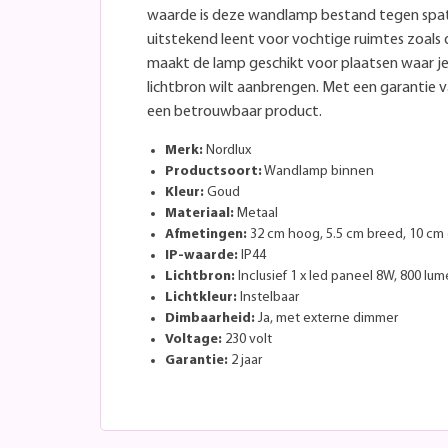
waarde is deze wandlamp bestand tegen spatw
uitstekend leent voor vochtige ruimtes zoals
maakt de lamp geschikt voor plaatsen waar je
lichtbron wilt aanbrengen. Met een garantie v
een betrouwbaar product.
Merk:
Nordlux
Productsoort:
Wandlamp binnen
Kleur:
Goud
Materiaal:
Metaal
Afmetingen:
32 cm hoog, 5.5 cm breed, 10 cm
IP-waarde:
IP44
Lichtbron:
Inclusief 1 x led paneel 8W, 800 lu
Lichtkleur:
Instelbaar
Dimbaarheid:
Ja, met externe dimmer
Voltage:
230 volt
Garantie:
2 jaar