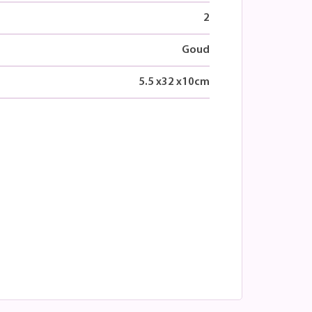
2
Goud
5.5
x
32
x
10
cm