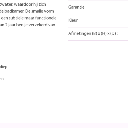
ater, waardoor hij zich
Garantie
 de badkamer. De smalle vorm
 een subtiele maar functionele
Kleur
an 2 jaar ben je verzekerd van
Afmetingen
(B)
x
(H)
x
(D)
:
 diep
men