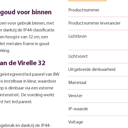
Productnummer
 goud voor binnen
pen voor gebruik binnen, met
Productnummer leverancier
dankzij de IP44-classificatie.
Lichtbron
en hoogte van 32 cm, een
 Het metalen frame in goud
king.
Lichtsoort
n de Virelle 32
Uitgebreide dimbaarheid
geïntegreerd led paneel van 8W
is instelbaar in kleur, waardoor
Materiaal
mp is dimbaar via een externe
htintensiteit. De voeding werkt
Venster
t het led paneel.
IP-waarde
Voltage
ngebruik en dankzij de IP44-