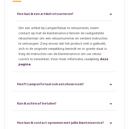
Hoe kan ik een artikel retourneren?
Om een artikel bij LampenTotaal te retourneren, neem
contact op met de klantenservice binnen de vastgestelde
retourtermijn om een retournummer en verdere instructies
te ontvangen. Zorg ervoor dat het product niet is gebruikt,
zich in de originele verpakking bevindt en in goede staat is.
Volg de instructies van de klantenservice om uw retour
correct te verwerken. Voor meer informatie, raadpleeg
deze
pagina
.
Heeft LampenTotaal ook een showroom?
Kan ik achteraf betalen?
Hoe kan ik contact opnemen met jullie klantenservice?