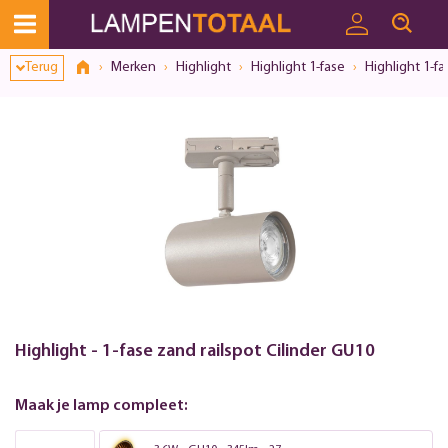
Terug
Merken
Highlight
Highlight 1-fase
Highlight 1-f
Highlight - 1-fase zand railspot Cilinder GU10
Maak je lamp compleet: