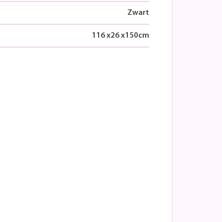
Zwart
116
x
26
x
150
cm