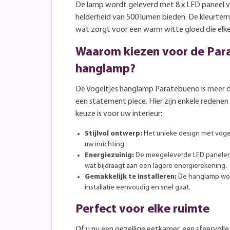
De lamp wordt geleverd met 8 x LED paneel v
helderheid van 500 lumen bieden. De kleurtemp
wat zorgt voor een warm witte gloed die elke
Waarom kiezen voor de Par
hanglamp?
De Vogeltjes hanglamp Paratebueno is meer dan
een statement piece. Hier zijn enkele redene
keuze is voor uw interieur:
Stijlvol ontwerp:
Het unieke design met vogel
uw inrichting.
Energiezuinig:
De meegeleverde LED panelen v
wat bijdraagt aan een lagere energierekening.
Gemakkelijk te installeren:
De hanglamp wor
installatie eenvoudig en snel gaat.
Perfect voor elke ruimte
Of u nu een gezellige eetkamer, een sfeervo