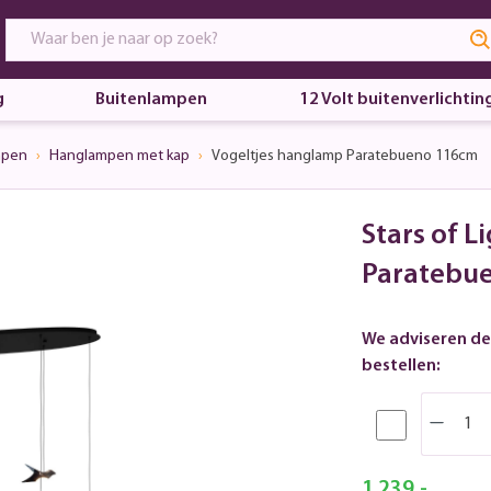
g
Buitenlampen
12 Volt buitenverlichtin
mpen
Hanglampen met kap
Vogeltjes hanglamp Paratebueno 116cm
Stars of L
Paratebu
We adviseren de
bestellen:
1.239,-