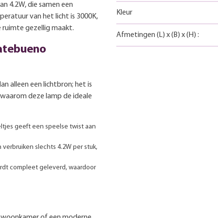
an 4.2W, die samen een
Kleur
eratuur van het licht is 3000K,
 ruimte gezellig maakt.
Afmetingen
(L)
x
(B)
x
(H)
:
atebueno
 alleen een lichtbron; het is
n waarom deze lamp de ideale
tjes geeft een speelse twist aan
erbruiken slechts 4.2W per stuk,
dt compleet geleverd, waardoor
lle woonkamer of een moderne