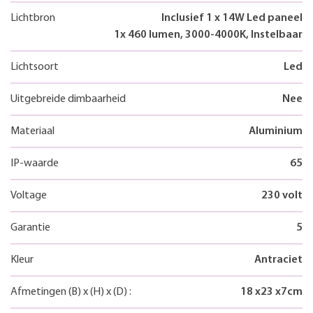
Lichtbron
Inclusief 1 x 14W Led paneel
1x 460 lumen, 3000-4000K, Instelbaar
Lichtsoort
Led
Uitgebreide dimbaarheid
Nee
Materiaal
Aluminium
IP-waarde
65
Voltage
230 volt
Garantie
5
Kleur
Antraciet
Afmetingen
(B)
x
(H)
x
(D)
:
18
x
23
x
7
cm