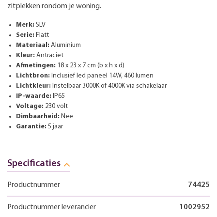
zitplekken rondom je woning.
Merk:
SLV
Serie:
Flatt
Materiaal:
Aluminium
Kleur:
Antraciet
Afmetingen:
18 x 23 x 7 cm (b x h x d)
Lichtbron:
Inclusief led paneel 14W, 460 lumen
Lichtkleur:
Instelbaar 3000K of 4000K via schakelaar
IP-waarde:
IP65
Voltage:
230 volt
Dimbaarheid:
Nee
Garantie:
5 jaar
Specificaties
Productnummer
74425
Productnummer leverancier
1002952