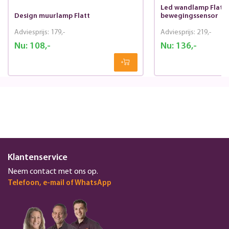
Led wandlamp Flatt 
Design muurlamp Flatt
bewegingssensor
Adviesprijs:
179,-
Adviesprijs:
219,-
Nu:
108,-
Nu:
136,-
Klantenservice
Neem contact met ons op.
Telefoon, e-mail of WhatsApp