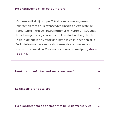
Hoe kan ik een artikel retourneren?
Om een artikel bij LampenTotaal te retourneren, neem
contact op met de klantenservice binnen de vastgestelde
retourtermijn om een retournummer en verdere instructies
te ontvangen. Zorg ervoor dat het product niet is gebruikt,
zich in de originele verpakking bevindt en in goede staat is.
Volg de instructies van de klantenservice om uw retour
correct te verwerken. Voor meer informatie, raadpleeg
deze
pagina
.
Heeft LampenTotaal ook een showroom?
Kan ik achteraf betalen?
Hoe kan ik contact opnemen met jullie klantenservice?