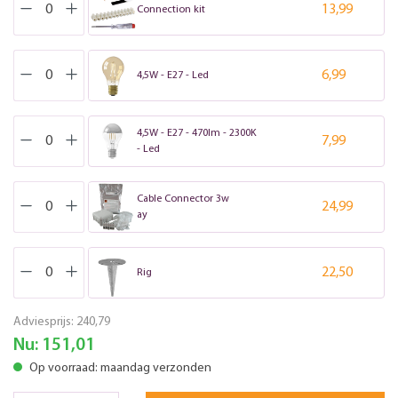
13,99
Connection kit
6,99
4,5W - E27 - Led
4,5W - E27 - 470lm - 2300K
7,99
- Led
Cable Connector 3w
24,99
ay
22,50
Rig
Adviesprijs:
240,79
Nu:
151,01
Op voorraad: maandag verzonden