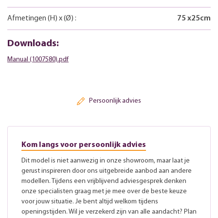
Afmetingen
(H)
x
(Ø)
:
75
x
25
cm
Downloads:
Manual (1007580).pdf
Persoonlijk advies
Kom langs voor persoonlijk advies
Dit model is niet aanwezig in onze showroom, maar laat je
gerust inspireren door ons uitgebreide aanbod aan andere
modellen. Tijdens een vrijblijvend adviesgesprek denken
onze specialisten graag met je mee over de beste keuze
voor jouw situatie. Je bent altijd welkom tijdens
openingstijden. Wil je verzekerd zijn van alle aandacht? Plan