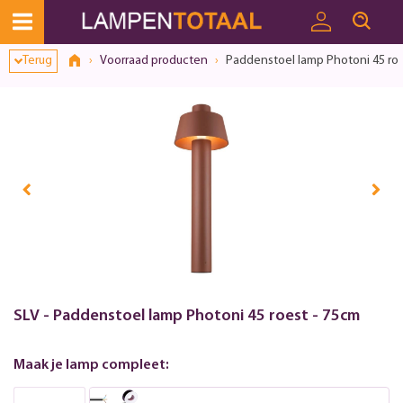
Toestemmingsvenster geopend
Terug
Voorraad producten
Paddenstoel lamp Photoni 45 roe
SLV - Paddenstoel lamp Photoni 45 roest - 75cm
Maak je lamp compleet: