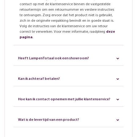
contact op met de klantenservice binnen de vastgestelde
retourtermijn om een retournummer en verdere instructies
te ontvangen. Zorg ervoor dat het product niet is gebruikt,
zich in de originele verpakking bevindt en in goede staat is.
Volg de instructies van de klantenservice om uw retour
correct te verwerken. Voor meer informatie, raadpleeg
deze
pagina
.
Heeft LampenTotaal ook een showroom?
Kan ik achteraf betalen?
Hoe kan ik contact opnemen met jullie klantenservice?
Wat is de levertijd van een product?