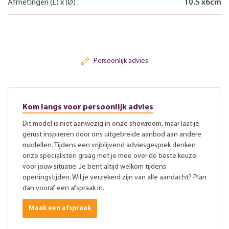
Afmetingen
(L)
x
(Ø)
:
10.5
x
6
cm
Persoonlijk advies
Kom langs voor persoonlijk advies
Dit model is niet aanwezig in onze showroom, maar laat je
gerust inspireren door ons uitgebreide aanbod aan andere
modellen. Tijdens een vrijblijvend adviesgesprek denken
onze specialisten graag met je mee over de beste keuze
voor jouw situatie. Je bent altijd welkom tijdens
openingstijden. Wil je verzekerd zijn van alle aandacht? Plan
dan vooraf een afspraak in.
Maak een afspraak