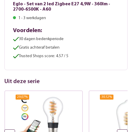
Eglo - Set van 2 led Zigbee E27 4,9W - 360lm -
2700-6500K - A60
1 - 3 werkdagen
Voordelen:
30 dagen bedenkperiode
Gratis achteraf betalen
Trusted Shops score: 4.57 / 5
Uit deze serie
29.07
%
30.12
%