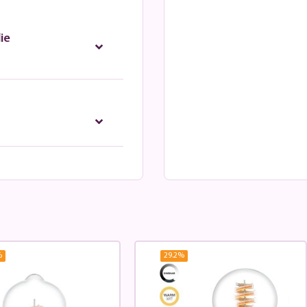
ie
%
29.2
%