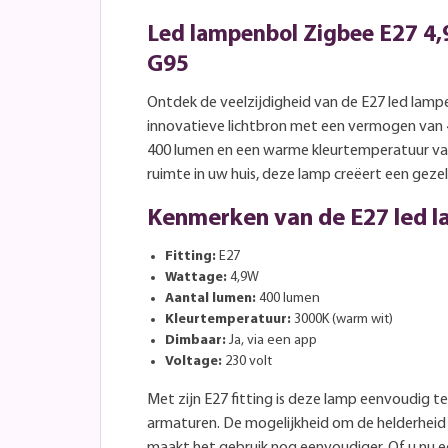
Led lampenbol Zigbee E27 4,
G95
Ontdek de veelzijdigheid van de E27 led lamp
innovatieve lichtbron met een vermogen van 
400 lumen en een warme kleurtemperatuur van
ruimte in uw huis, deze lamp creëert een gezel
Kenmerken van de E27 led 
Fitting:
E27
Wattage:
4,9W
Aantal lumen:
400 lumen
Kleurtemperatuur:
3000K (warm wit)
Dimbaar:
Ja, via een app
Voltage:
230 volt
Met zijn E27 fitting is deze lamp eenvoudig te
armaturen. De mogelijkheid om de helderheid
maakt het gebruik nog eenvoudiger. Of u nu e