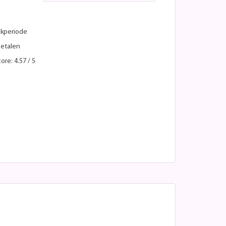
kperiode
betalen
ore: 4.57 / 5