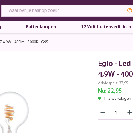
g
Buitenlampen
12 Volt buitenverlichtin
 4,9W - 400lm - 3000K - G95
Eglo - Le
4,9W - 400
Adviesprijs:
37,95
Nu:
22,95
1 - 3 werkdagen