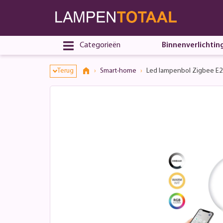
Categorieën
Binnenverlichtin
Terug
Smart-home
Led lampenbol Zigbee E27