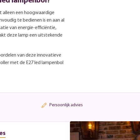
led lampenbol?
et alleen een hoogwaardige
nvoudig te bedienen is en aan al
ie van energie-efficiëntie,
akt deze lamp een uitstekende
voordelen van deze innovatieve
voller met de E27 led lampenbol
Persoonlijk advies
es