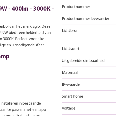
Productnummer
9W - 400lm - 3000K -
Productnummer leverancier
enbol van het merk Eglo. Deze
Lichtbron
4,9W biedt een helderheid van
 3000K. Perfect voor elke
lige en uitnodigende sfeer.
Lichtsoort
lamp
Uitgebreide dimbaarheid
Materiaal
IP-waarde
Smart home
 installeren in bestaande
Voltage
 aan te passen met een app
en romantische sfeer wilt