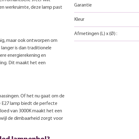
Garantie
 een werkruimte, deze lamp past
Kleur
Afmetingen
(L)
x
(Ø)
:
uinig, maar ook ontworpen om
langer is dan traditionele
gere energierekening en
ing. Dit maakt het een
epassingen. Of het nu gaat om de
e E27 lamp biedt de perfecte
 gloed van 3000K maakt het een
rwijl de dimbaarheid zorgt voor