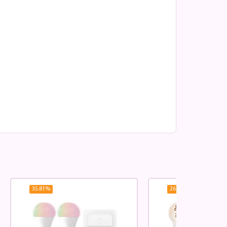
35.81
%
26.31
%