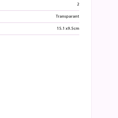
2
Transparant
15.1
x
9.5
cm