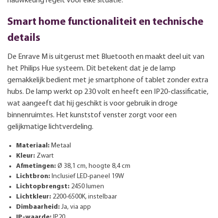
nauwkeurig regelt voor elke situatie.
Smart home functionaliteit en technische
details
De Enrave M is uitgerust met Bluetooth en maakt deel uit van
het Philips Hue systeem. Dit betekent dat je de lamp
gemakkelijk bedient met je smartphone of tablet zonder extra
hubs. De lamp werkt op 230 volt en heeft een IP20-classificatie,
wat aangeeft dat hij geschikt is voor gebruik in droge
binnenruimtes. Het kunststof venster zorgt voor een
gelijkmatige lichtverdeling.
Materiaal:
Metaal
Kleur:
Zwart
Afmetingen:
Ø 38,1 cm, hoogte 8,4 cm
Lichtbron:
Inclusief LED-paneel 19W
Lichtopbrengst:
2450 lumen
Lichtkleur:
2200-6500K, instelbaar
Dimbaarheid:
Ja, via app
IP-waarde:
IP20