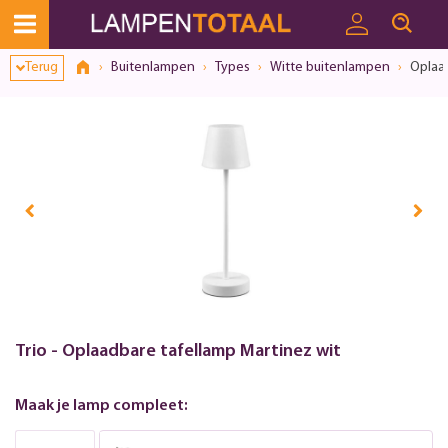
Toestemmingsvenster geopend
Terug
Buitenlampen
Types
Witte buitenlampen
Oplaad
Trio - Oplaadbare tafellamp Martinez wit
Maak je lamp compleet: