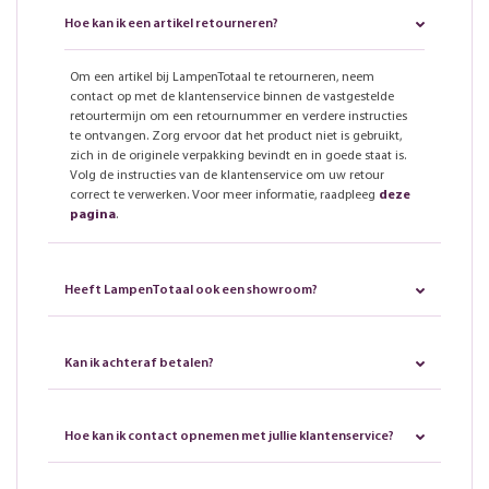
Hoe kan ik een artikel retourneren?
Om een artikel bij LampenTotaal te retourneren, neem
contact op met de klantenservice binnen de vastgestelde
retourtermijn om een retournummer en verdere instructies
te ontvangen. Zorg ervoor dat het product niet is gebruikt,
zich in de originele verpakking bevindt en in goede staat is.
Volg de instructies van de klantenservice om uw retour
correct te verwerken. Voor meer informatie, raadpleeg
deze
pagina
.
Heeft LampenTotaal ook een showroom?
Kan ik achteraf betalen?
Hoe kan ik contact opnemen met jullie klantenservice?