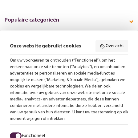
Populaire categorieën
Onze website gebruikt cookies
Overzicht
Volg ons online:
Om uw voorkeuren te onthouden (“Functioneel”), om het
verkeer naar onze site te meten (“Analytics”), en om inhoud en
Gratis bezorging vanaf 99,-
advertenties te personaliseren en sociale media-functies
mogelijk te maken (“Marketing & Sociale Media”), gebruiken we
Advies op maat
cookies en vergelijkbare technologieën. We delen ook
informatie over uw gebruik van onze website met onze sociale
Meer dan 25.000 lampen op voorraad
media-, analytics- en advertentiepartners, die deze kunnen
combineren met andere informatie die ze hebben verzameld
van uw gebruik van hun diensten. U kunt uw toestemming op elk
4.57 uit 2853 reviews
moment wijzigen of intrekken.
Alle prijzen zijn inclusief btw en exclusief eventuele verzendkosten.
Functioneel