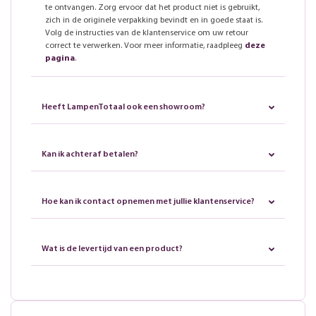
te ontvangen. Zorg ervoor dat het product niet is gebruikt,
zich in de originele verpakking bevindt en in goede staat is.
Volg de instructies van de klantenservice om uw retour
correct te verwerken. Voor meer informatie, raadpleeg
deze
pagina
.
Heeft LampenTotaal ook een showroom?
Kan ik achteraf betalen?
Hoe kan ik contact opnemen met jullie klantenservice?
Wat is de levertijd van een product?