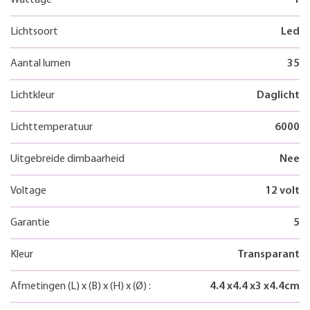
Lichtsoort
Led
Aantal lumen
35
Lichtkleur
Daglicht
Lichttemperatuur
6000
Uitgebreide dimbaarheid
Nee
Voltage
12 volt
Garantie
5
Kleur
Transparant
Afmetingen
(L)
x
(B)
x
(H)
x
(Ø)
:
4.4
x
4.4
x
3
x
4.4
cm