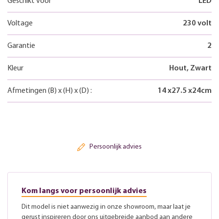
Geschikt voor
LED
Voltage
230 volt
Garantie
2
Kleur
Hout, Zwart
Afmetingen
(B)
x
(H)
x
(D)
:
14
x
27.5
x
24
cm
Persoonlijk advies
Kom langs voor persoonlijk advies
Dit model is niet aanwezig in onze showroom, maar laat je
gerust inspireren door ons uitgebreide aanbod aan andere