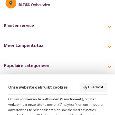
4043KK Opheusden
Klantenservice
Meer Lampentotaal
Populaire categorieën
Onze website gebruikt cookies
Overzicht
Volg ons online:
Om uw voorkeuren te onthouden (“Functioneel”), om het
verkeer naar onze site te meten (“Analytics”), en om inhoud en
Gratis bezorging vanaf 99,-
advertenties te personaliseren en sociale media-functies