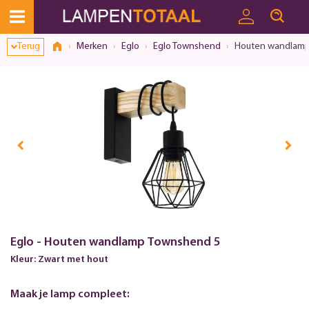
Toestemmingsvenster geopend
Terug
Merken
Eglo
Eglo Townshend
Houten wandlamp
Eglo - Houten wandlamp Townshend 5
Kleur: Zwart met hout
Maak je lamp compleet: