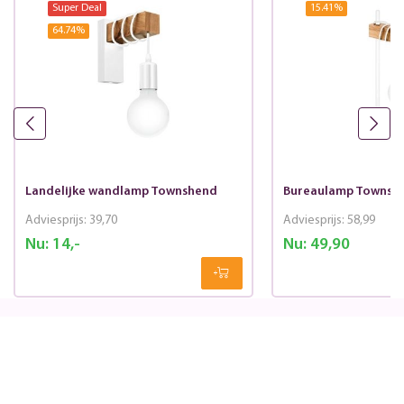
Super Deal
15.41
%
64.74
%
Landelijke wandlamp Townshend
Bureaulamp Townsh
Adviesprijs:
39,70
Adviesprijs:
58,99
Nu:
14,-
Nu:
49,90