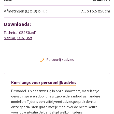
Afmetingen
(L)
x
(B)
x
(H)
:
17.5
x
15.5
x
50
cm
Downloads:
Technical (33163).pdf
Manual (33163).pdf
Persoonlijk advies
Kom langs voor persoonlijk advies
Dit model is niet aanwezig in onze showroom, maar laat je
gerust inspireren door ons uitgebreide aanbod aan andere
modellen. Tijdens een vrijblijvend adviesgesprek denken
onze specialisten graag met je mee over de beste keuze
voor jouw situatie. Je bent altijd welkom tijdens