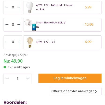
4,5W - E27 - A60 - Led - Filame
5,99
nt Soft
Smart Home Powerplug
12,99
NL
6,99
4,5W - E27 - Led
Adviesprijs:
58,99
Nu:
49,90
1 - 3 werkdagen
Leg in winkelwagen
Offerte of advies aanvragen
Voordelen: