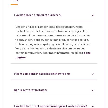
Hoe kan ik een artikel retourneren?
Om een artikel bij LampenTotaal te retourneren, neem
contact op met de klantenservice binnen de vastgestelde
retourtermijn om een retournummer en verdere instructies
te ontvangen. Zorg ervoor dat het product niet is gebruikt,
zich in de originele verpakking bevindt en in goede staat is.
Volg de instructies van de klantenservice om uw retour
correct te verwerken. Voor meer informatie, raadpleeg
deze
pagina
.
Heeft LampenTotaal ook een showroom?
Kan ik achteraf betalen?
Hoe kan ik contact opnemen met jullie klantenservice?