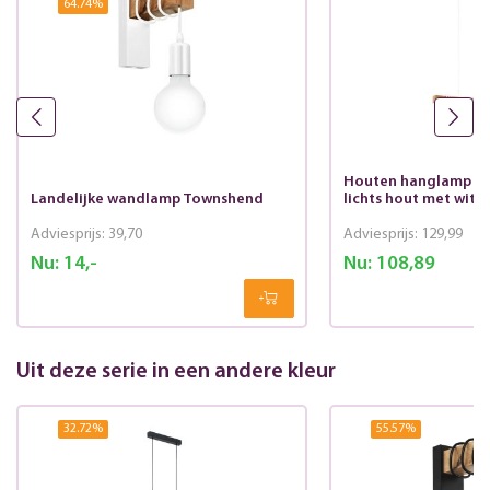
64.74
%
Houten hanglamp T
Landelijke wandlamp Townshend
lichts hout met wit
Adviesprijs:
39,70
Adviesprijs:
129,99
Nu:
14,-
Nu:
108,89
Uit deze serie in een andere kleur
32.72
%
55.57
%