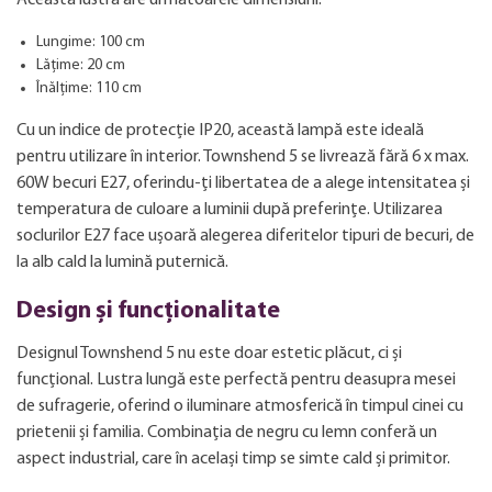
Lungime: 100 cm
Lățime: 20 cm
Înălțime: 110 cm
Cu un indice de protecție IP20, această lampă este ideală
pentru utilizare în interior. Townshend 5 se livrează fără 6 x max.
60W becuri E27, oferindu-ți libertatea de a alege intensitatea și
temperatura de culoare a luminii după preferințe. Utilizarea
soclurilor E27 face ușoară alegerea diferitelor tipuri de becuri, de
la alb cald la lumină puternică.
Design și funcționalitate
Designul Townshend 5 nu este doar estetic plăcut, ci și
funcțional. Lustra lungă este perfectă pentru deasupra mesei
de sufragerie, oferind o iluminare atmosferică în timpul cinei cu
prietenii și familia. Combinația de negru cu lemn conferă un
aspect industrial, care în același timp se simte cald și primitor.