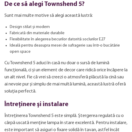
De ce să alegi Townshend 5?
Sunt mai multe motive să alegi această lustră:
Design stilat și modern
Fabricată din materiale durabile
Flexibilitate în alegerea becurilor datorită soclurilor E27
Ideală pentru deasupra mesei de sufragerie sau într-o bucătărie
open space
Cu Townshend 5 aduci în casă nu doar o sursă de lumină
funcțională, ci și un element de decor care ridică orice încăpere la
un alt nivel. Fie că vrei să creezi o atmosferă plăcută la cină sau
ai nevoie pur și simplu de mai multă lumină, această lustră oferă
soluția perfectă.
Întreținere și instalare
Întreținerea Townshend 5 este simplă. Ștergerea regulată cu o
cârpă uscată menține lampa în stare excelentă. Pentru instalare,
este important să asiguri o fixare solidă în tavan, astfel încât