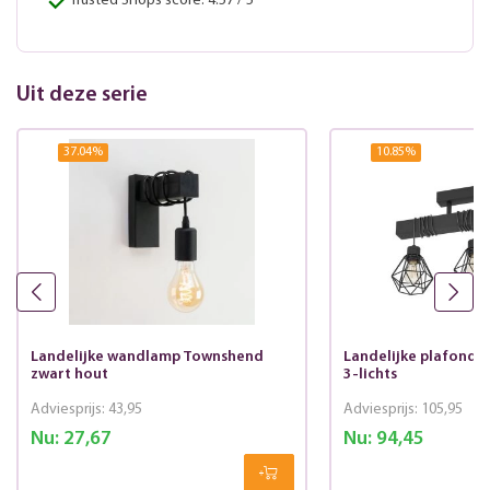
Trusted Shops score: 4.57 / 5
Uit deze serie
37.04
%
10.85
%
Landelijke wandlamp Townshend
Landelijke plafond
zwart hout
3-lichts
Adviesprijs:
43,95
Adviesprijs:
105,95
Nu:
27,67
Nu:
94,45