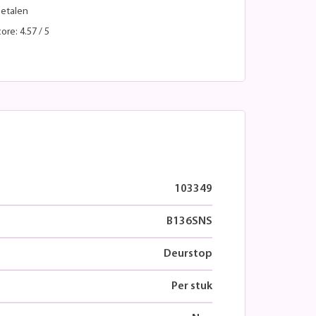
betalen
ore: 4.57 / 5
103349
B136SNS
Deurstop
Per stuk