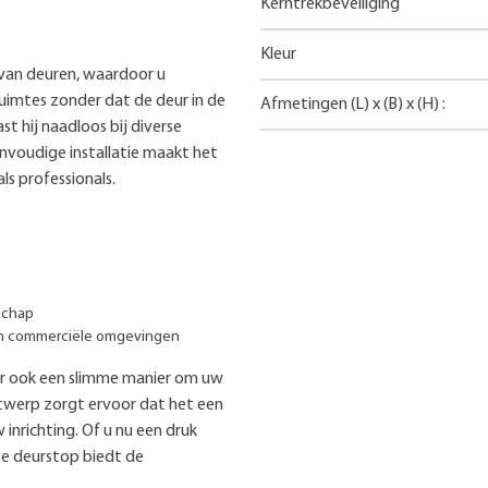
Kerntrekbeveiliging
Kleur
van deuren, waardoor u
uimtes zonder dat de deur in de
Afmetingen
(L)
x
(B)
x
(H)
:
st hij naadloos bij diverse
eenvoudige installatie maakt het
ls professionals.
schap
 en commerciële omgevingen
aar ook een slimme manier om uw
ontwerp zorgt ervoor dat het een
 inrichting. Of u nu een druk
ze deurstop biedt de