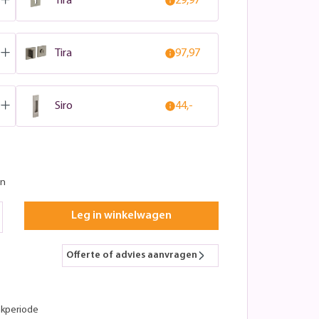
Tira
29,97
Tira
97,97
Siro
44,-
en
Leg in winkelwagen
Offerte of advies aanvragen
kperiode