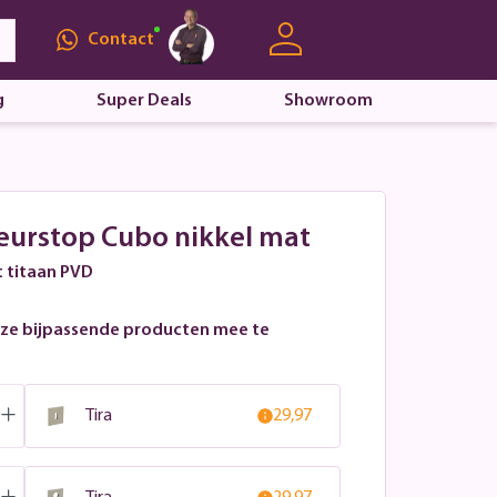
Contact
g
Super Deals
Showroom
Deurstop Cubo nikkel mat
t titaan PVD
ze bijpassende producten mee te
Tira
29,97