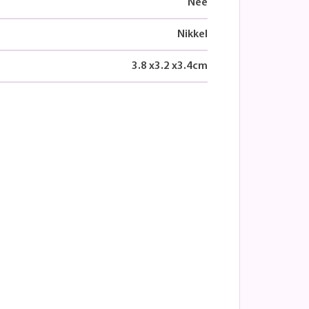
Nee
Nikkel
3.8
x
3.2
x
3.4
cm