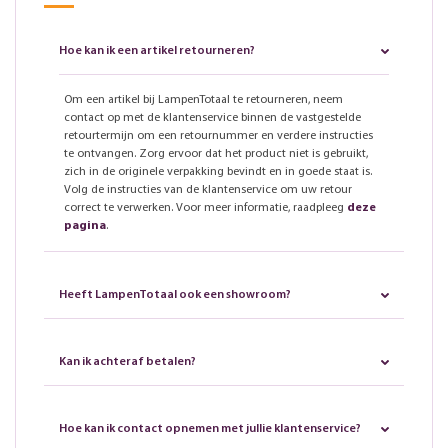
Hoe kan ik een artikel retourneren?
Om een artikel bij LampenTotaal te retourneren, neem
contact op met de klantenservice binnen de vastgestelde
retourtermijn om een retournummer en verdere instructies
te ontvangen. Zorg ervoor dat het product niet is gebruikt,
zich in de originele verpakking bevindt en in goede staat is.
Volg de instructies van de klantenservice om uw retour
correct te verwerken. Voor meer informatie, raadpleeg
deze
pagina
.
Heeft LampenTotaal ook een showroom?
Kan ik achteraf betalen?
Hoe kan ik contact opnemen met jullie klantenservice?