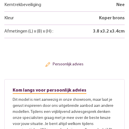
Kerntrekbeveiliging
Nee
Kleur
Koper brons
Afmetingen
(L)
x
(B)
x
(H)
:
3.8
x
3.2
x
3.4
cm
Persoonlijk advies
Kom langs voor persoonlijk advies
Dit model is niet aanwezig in onze showroom, maar laat je
gerust inspireren door ons uitgebreide aanbod aan andere
modellen. Tijdens een vrijblijvend adviesgesprek denken
onze specialisten graag met je mee over de beste keuze
voor jouw situatie. Je bent altijd welkom tijdens