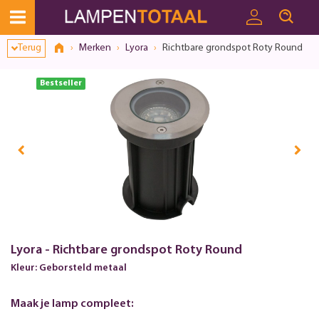
Toestemmingsvenster geopend
Terug
Merken
Lyora
Richtbare grondspot Roty Round
Bestseller
Lyora - Richtbare grondspot Roty Round
Kleur: Geborsteld metaal
Maak je lamp compleet: