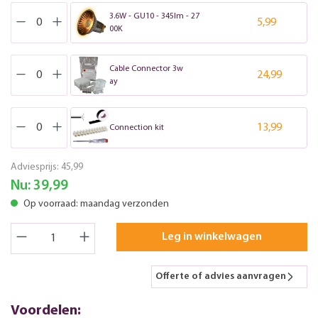
3.6W - GU10 - 345lm - 27
5,99
00K
Cable Connector 3w
24,99
ay
13,99
Connection kit
Adviesprijs:
45,99
Nu:
39,99
Op voorraad: maandag verzonden
Leg in winkelwagen
Offerte of advies aanvragen
Voordelen: