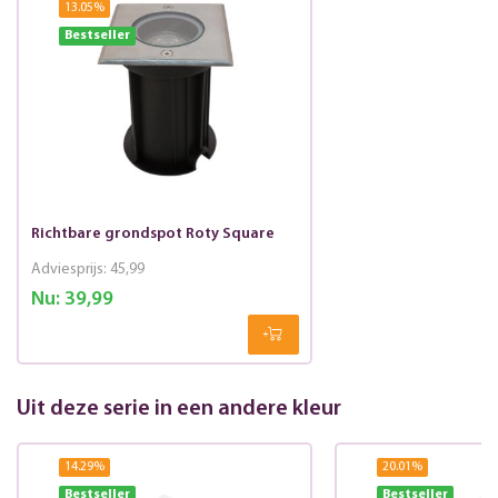
13.05
%
Bestseller
Richtbare grondspot Roty Square
Adviesprijs:
45,99
Nu:
39,99
Uit deze serie in een andere kleur
14.29
%
20.01
%
Bestseller
Bestseller