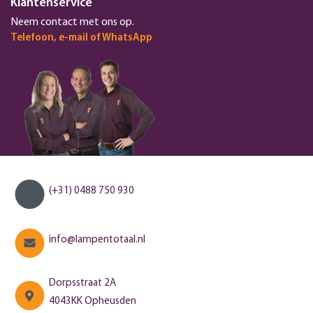
Klantenservice
Neem contact met ons op.
Telefoon, e-mail of WhatsApp
(+31) 0488 750 930
info@lampentotaal.nl
Dorpsstraat 2A
4043KK Opheusden