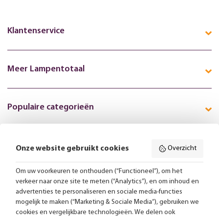
Klantenservice
Meer Lampentotaal
Populaire categorieën
Onze website gebruikt cookies
Overzicht
Volg ons online:
Om uw voorkeuren te onthouden (“Functioneel”), om het
verkeer naar onze site te meten (“Analytics”), en om inhoud en
Gratis bezorging vanaf 99,-
advertenties te personaliseren en sociale media-functies
mogelijk te maken (“Marketing & Sociale Media”), gebruiken we
Advies op maat
cookies en vergelijkbare technologieën. We delen ook