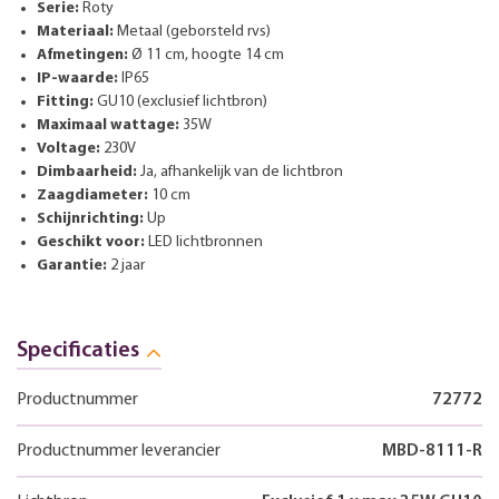
Serie:
Roty
Materiaal:
Metaal (geborsteld rvs)
Afmetingen:
Ø 11 cm, hoogte 14 cm
IP-waarde:
IP65
Fitting:
GU10 (exclusief lichtbron)
Maximaal wattage:
35W
Voltage:
230V
Dimbaarheid:
Ja, afhankelijk van de lichtbron
Zaagdiameter:
10 cm
Schijnrichting:
Up
Geschikt voor:
LED lichtbronnen
Garantie:
2 jaar
Specificaties
Productnummer
72772
Productnummer leverancier
MBD-8111-R