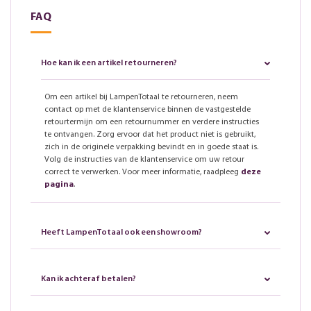
FAQ
Hoe kan ik een artikel retourneren?
Om een artikel bij LampenTotaal te retourneren, neem
contact op met de klantenservice binnen de vastgestelde
retourtermijn om een retournummer en verdere instructies
te ontvangen. Zorg ervoor dat het product niet is gebruikt,
zich in de originele verpakking bevindt en in goede staat is.
Volg de instructies van de klantenservice om uw retour
correct te verwerken. Voor meer informatie, raadpleeg
deze
pagina
.
Heeft LampenTotaal ook een showroom?
Kan ik achteraf betalen?