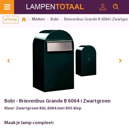
Toestemmingsvenster geopend
Terug
Merken
Bobi
Brievenbus Grande B 6064 i Zwartgro
Bobi - Brievenbus Grande B 6064 i Zwartgroen
Kleur: Zwartgroen RAL 6064 met RVS klep
Maak je lamp compleet: