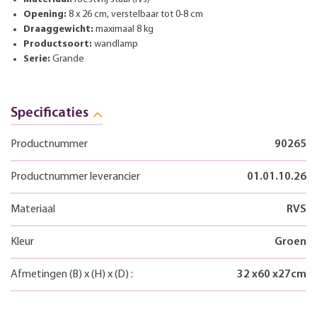
Opening:
8 x 26 cm, verstelbaar tot 0-8 cm
Draaggewicht:
maximaal 8 kg
Productsoort:
wandlamp
Serie:
Grande
Specificaties
Productnummer
90265
Productnummer leverancier
01.01.10.26
Materiaal
RVS
Kleur
Groen
Afmetingen
(B)
x
(H)
x
(D)
:
32
x
60
x
27
cm