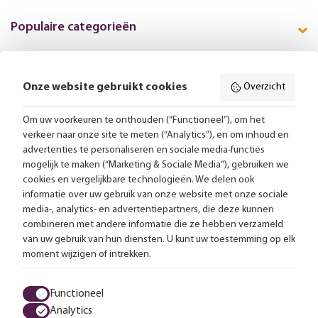
Populaire categorieën
Onze website gebruikt cookies
Overzicht
Volg ons online:
Om uw voorkeuren te onthouden (“Functioneel”), om het
verkeer naar onze site te meten (“Analytics”), en om inhoud en
Gratis bezorging vanaf 99,-
advertenties te personaliseren en sociale media-functies
mogelijk te maken (“Marketing & Sociale Media”), gebruiken we
Advies op maat
cookies en vergelijkbare technologieën. We delen ook
informatie over uw gebruik van onze website met onze sociale
Meer dan 25.000 lampen op voorraad
media-, analytics- en advertentiepartners, die deze kunnen
combineren met andere informatie die ze hebben verzameld
van uw gebruik van hun diensten. U kunt uw toestemming op elk
4.57 uit 2853 reviews
moment wijzigen of intrekken.
Alle prijzen zijn inclusief btw en exclusief eventuele verzendkosten.
Functioneel
Analytics