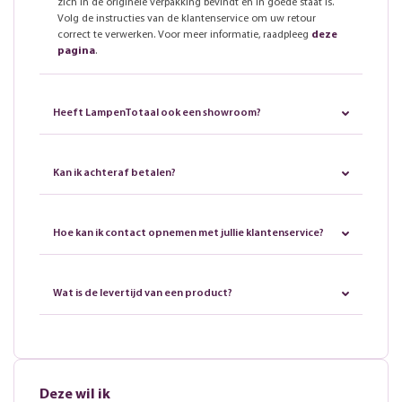
zich in de originele verpakking bevindt en in goede staat is.
Volg de instructies van de klantenservice om uw retour
correct te verwerken. Voor meer informatie, raadpleeg
deze
pagina
.
Heeft LampenTotaal ook een showroom?
Kan ik achteraf betalen?
Hoe kan ik contact opnemen met jullie klantenservice?
Wat is de levertijd van een product?
Deze wil ik