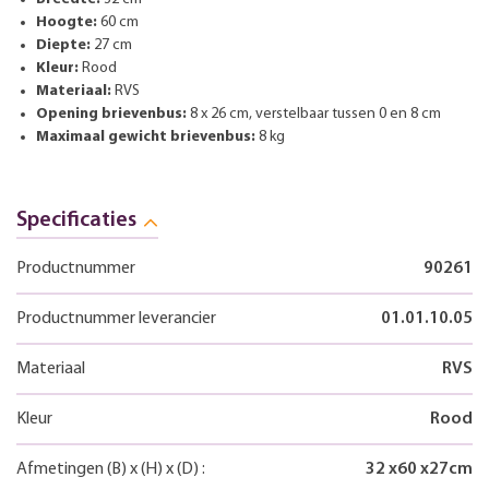
Hoogte:
60 cm
Diepte:
27 cm
Kleur:
Rood
Materiaal:
RVS
Opening brievenbus:
8 x 26 cm, verstelbaar tussen 0 en 8 cm
Maximaal gewicht brievenbus:
8 kg
Specificaties
Productnummer
90261
Productnummer leverancier
01.01.10.05
Materiaal
RVS
Kleur
Rood
Afmetingen
(B)
x
(H)
x
(D)
:
32
x
60
x
27
cm