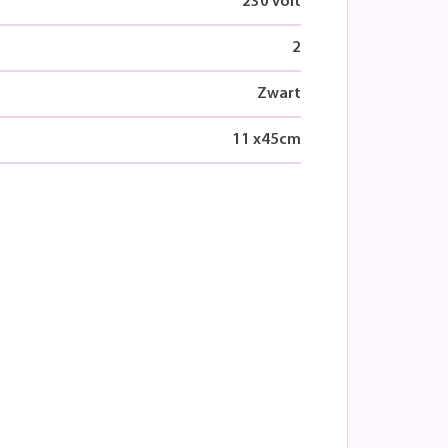
230 volt
2
Zwart
11
x
45
cm