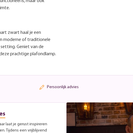
functioneel is, maar ook
uimte.
rt zwart haal je een
 een moderne of traditionele
 setting. Geniet van de
 deze prachtige plafondlamp.
Persoonlijk advies
es
r laat je gerust inspireren
. Tijdens een vrijblijvend