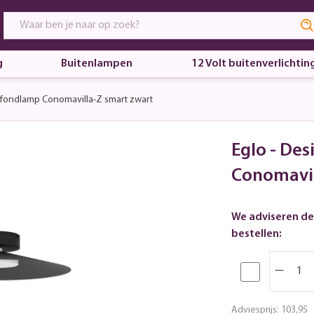
g
Buitenlampen
12 Volt buitenverlichtin
afondlamp Conomavilla-Z smart zwart
Eglo - De
Conomavil
We adviseren de
bestellen:
Adviesprijs:
103,95