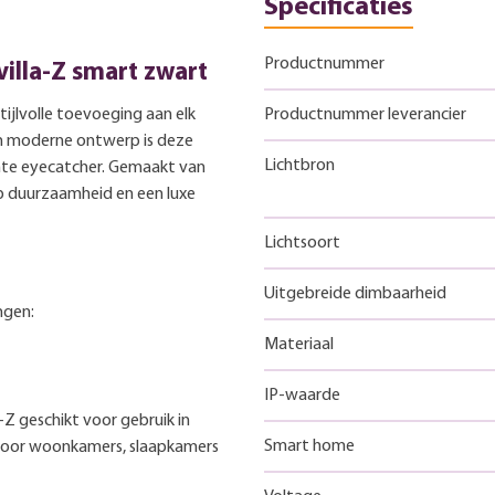
Specificaties
Productnummer
lla-Z smart zwart
ijlvolle toevoeging aan elk
Productnummer leverancier
 en moderne ontwerp is deze
Lichtbron
chte eyecatcher. Gemaakt van
 duurzaamheid en een luxe
Lichtsoort
Uitgebreide dimbaarheid
ngen:
Materiaal
IP-waarde
Z geschikt voor gebruik in
Smart home
voor woonkamers, slaapkamers