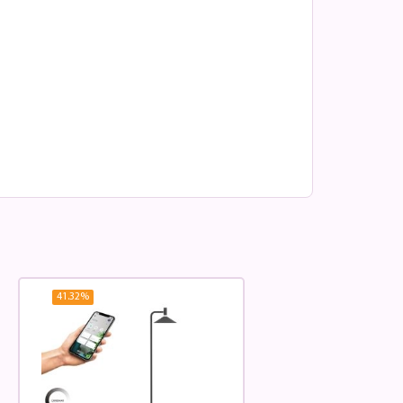
41.32
%