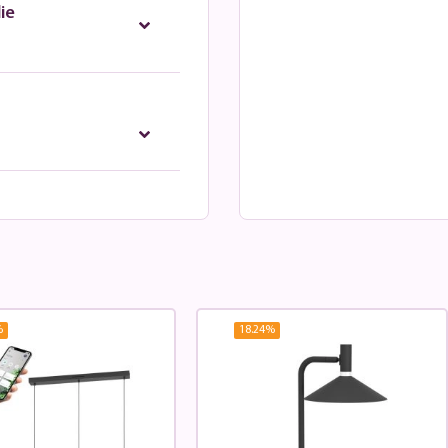
ie
%
18.24
%