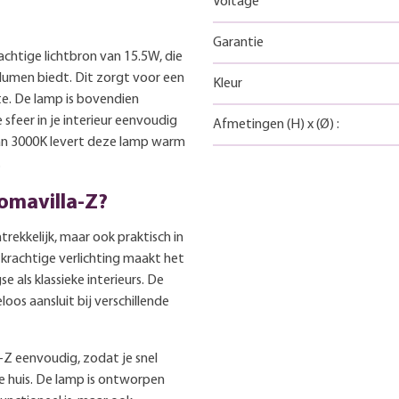
Voltage
Garantie
htige lichtbron van 15.5W, die
lumen biedt. Dit zorgt voor een
Kleur
te. De lamp is bovendien
 sfeer in je interieur eenvoudig
Afmetingen
(H)
x
(Ø)
:
an 3000K levert deze lamp warm
.
omavilla-Z?
trekkelijk, maar ook praktisch in
krachtige verlichting maakt het
als klassieke interieurs. De
oos aansluit bij verschillende
a-Z eenvoudig, zodat je snel
je huis. De lamp is ontworpen