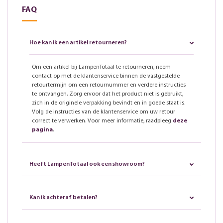
FAQ
Hoe kan ik een artikel retourneren?
Om een artikel bij LampenTotaal te retourneren, neem
contact op met de klantenservice binnen de vastgestelde
retourtermijn om een retournummer en verdere instructies
te ontvangen. Zorg ervoor dat het product niet is gebruikt,
zich in de originele verpakking bevindt en in goede staat is.
Volg de instructies van de klantenservice om uw retour
correct te verwerken. Voor meer informatie, raadpleeg
deze
pagina
.
Heeft LampenTotaal ook een showroom?
Kan ik achteraf betalen?