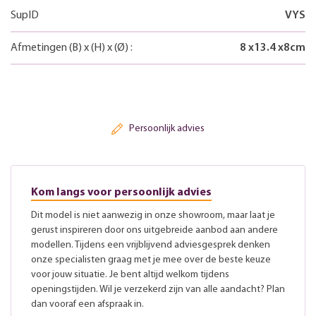
SupID
VYS
Afmetingen
(B)
x
(H)
x
(Ø)
:
8
x
13.4
x
8
cm
Persoonlijk advies
Kom langs voor persoonlijk advies
Dit model is niet aanwezig in onze showroom, maar laat je
gerust inspireren door ons uitgebreide aanbod aan andere
modellen. Tijdens een vrijblijvend adviesgesprek denken
onze specialisten graag met je mee over de beste keuze
voor jouw situatie. Je bent altijd welkom tijdens
openingstijden. Wil je verzekerd zijn van alle aandacht? Plan
dan vooraf een afspraak in.