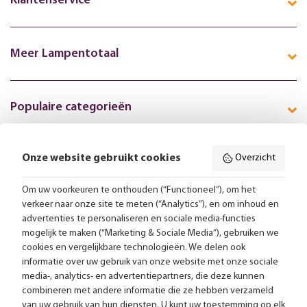
Klantenservice
Meer Lampentotaal
Populaire categorieën
Onze website gebruikt cookies
Overzicht
Volg ons online:
Om uw voorkeuren te onthouden (“Functioneel”), om het
verkeer naar onze site te meten (“Analytics”), en om inhoud en
Gratis bezorging vanaf 99,-
advertenties te personaliseren en sociale media-functies
mogelijk te maken (“Marketing & Sociale Media”), gebruiken we
cookies en vergelijkbare technologieën. We delen ook
Advies op maat
informatie over uw gebruik van onze website met onze sociale
media-, analytics- en advertentiepartners, die deze kunnen
Meer dan 25.000 lampen op voorraad
combineren met andere informatie die ze hebben verzameld
van uw gebruik van hun diensten. U kunt uw toestemming op elk