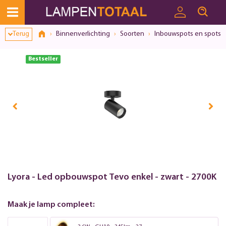
Toestemmingsvenster geopend
Terug
Binnenverlichting
Soorten
Inbouwspots en spots
Bestseller
Lyora - Led opbouwspot Tevo enkel - zwart - 2700K
Maak je lamp compleet: