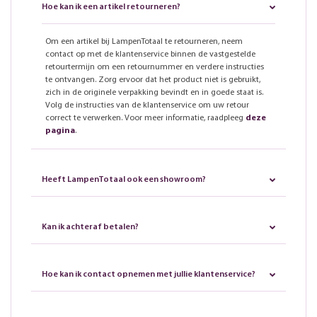
Hoe kan ik een artikel retourneren?
Om een artikel bij LampenTotaal te retourneren, neem
contact op met de klantenservice binnen de vastgestelde
retourtermijn om een retournummer en verdere instructies
te ontvangen. Zorg ervoor dat het product niet is gebruikt,
zich in de originele verpakking bevindt en in goede staat is.
Volg de instructies van de klantenservice om uw retour
correct te verwerken. Voor meer informatie, raadpleeg
deze
pagina
.
Heeft LampenTotaal ook een showroom?
Kan ik achteraf betalen?
Hoe kan ik contact opnemen met jullie klantenservice?