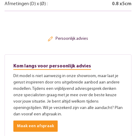
Afmetingen
(D)
x
(Ø)
:
0.8
x
5
cm
Persoonlijk advies
Kom langs voor persoonlijk advies
Dit model is niet aanwezig in onze showroom, maar laat je
gerust inspireren door ons uitgebreide aanbod aan andere
modellen. Tijdens een vrijblijvend adviesgesprek denken
onze specialisten graag met je mee over de beste keuze
voor jouw situatie. Je bent altijd welkom tijdens
openingstijden. Wil je verzekerd zijn van alle aandacht? Plan
dan vooraf een afspraak in.
Maak een afspraak