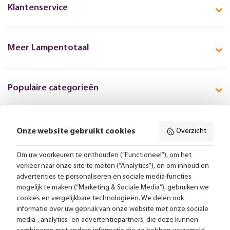
Klantenservice
Meer Lampentotaal
Populaire categorieën
Onze website gebruikt cookies
Overzicht
Volg ons online:
Om uw voorkeuren te onthouden (“Functioneel”), om het
verkeer naar onze site te meten (“Analytics”), en om inhoud en
Gratis bezorging vanaf 99,-
advertenties te personaliseren en sociale media-functies
mogelijk te maken (“Marketing & Sociale Media”), gebruiken we
Advies op maat
cookies en vergelijkbare technologieën. We delen ook
informatie over uw gebruik van onze website met onze sociale
Meer dan 25.000 lampen op voorraad
media-, analytics- en advertentiepartners, die deze kunnen