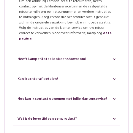
Om een artikel bij LampenTotaal te retourneren, neem
contact op met de klantenservice binnen de vastgestelde
retourtermijn om een retournummer en verdere instructies
te ontvangen. Zorg ervoor dat het product niet is gebruikt,
zich in de originele verpakking bevindt en in goede staat is.
Volg de instructies van de klantenservice om uw retour
correct te verwerken. Voor meer informatie, raadpleeg
deze
pagina
.
Heeft LampenTotaal ook een showroom?
Kan ik achteraf betalen?
Hoe kan ik contact opnemen met jullie klantenservice?
Wat is de levertijd van een product?