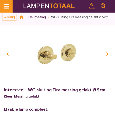
Toestemmingsvenster geopend
Terug
Deurbeslag
WC-sluiting Tira messing gelakt Ø 5cm
Intersteel - WC-sluiting Tira messing gelakt Ø 5cm
Kleur: Messing gelakt
Maak je lamp compleet: