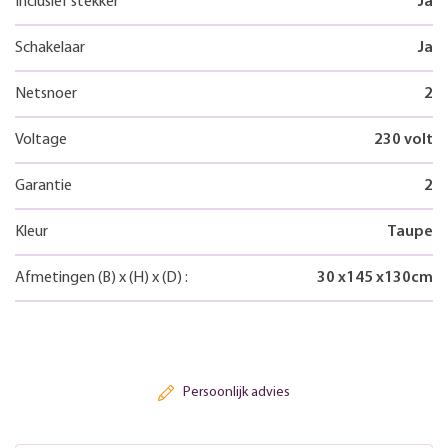
Inclusief stekker
Ja
Schakelaar
Ja
Netsnoer
2
Voltage
230 volt
Garantie
2
Kleur
Taupe
Afmetingen
(B)
x
(H)
x
(D)
:
30
x
145
x
130
cm
Persoonlijk advies