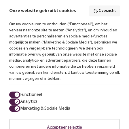
Onze website gebruikt cookies
Overzicht
Volg ons online:
Om uw voorkeuren te onthouden (“Functioneel”), om het
verkeer naar onze site te meten (“Analytics”), en om inhoud en
Gratis bezorging vanaf 99,-
advertenties te personaliseren en sociale media-functies
mogelijk te maken (“Marketing & Sociale Media”), gebruiken we
Advies op maat
cookies en vergelijkbare technologieën. We delen ook
informatie over uw gebruik van onze website met onze sociale
Meer dan 25.000 lampen op voorraad
media-, analytics- en advertentiepartners, die deze kunnen
combineren met andere informatie die ze hebben verzameld
van uw gebruik van hun diensten. U kunt uw toestemming op elk
4.57 uit 2853 reviews
moment wijzigen of intrekken.
Alle prijzen zijn inclusief btw en exclusief eventuele verzendkosten.
Functioneel
Analytics
Algemene voorwaarden
Privacy statement
Cookies
Marketing & Sociale Media
© 2026 LampenTotaal
Accepteer selectie