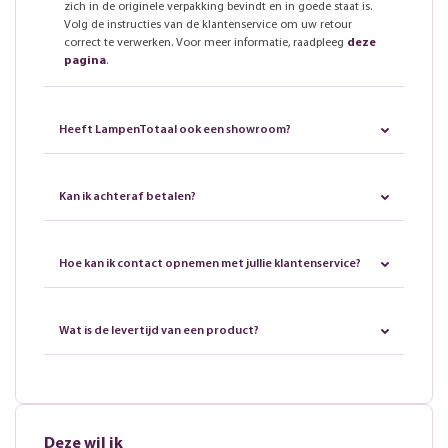
zich in de originele verpakking bevindt en in goede staat is.
Volg de instructies van de klantenservice om uw retour
correct te verwerken. Voor meer informatie, raadpleeg
deze
pagina
.
Heeft LampenTotaal ook een showroom?
Kan ik achteraf betalen?
Hoe kan ik contact opnemen met jullie klantenservice?
Wat is de levertijd van een product?
Deze wil ik