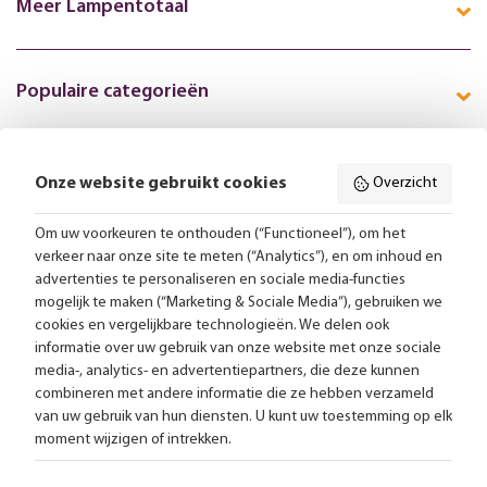
Meer Lampentotaal
Populaire categorieën
Onze website gebruikt cookies
Overzicht
Volg ons online:
Om uw voorkeuren te onthouden (“Functioneel”), om het
verkeer naar onze site te meten (“Analytics”), en om inhoud en
Gratis bezorging vanaf 99,-
advertenties te personaliseren en sociale media-functies
mogelijk te maken (“Marketing & Sociale Media”), gebruiken we
Advies op maat
cookies en vergelijkbare technologieën. We delen ook
informatie over uw gebruik van onze website met onze sociale
Meer dan 25.000 lampen op voorraad
media-, analytics- en advertentiepartners, die deze kunnen
combineren met andere informatie die ze hebben verzameld
van uw gebruik van hun diensten. U kunt uw toestemming op elk
4.57 uit 2853 reviews
moment wijzigen of intrekken.
Alle prijzen zijn inclusief btw en exclusief eventuele verzendkosten.