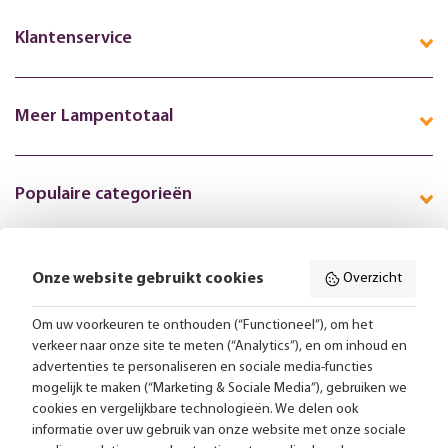
Klantenservice
Meer Lampentotaal
Populaire categorieën
Onze website gebruikt cookies
Overzicht
Volg ons online:
Om uw voorkeuren te onthouden (“Functioneel”), om het
verkeer naar onze site te meten (“Analytics”), en om inhoud en
Gratis bezorging vanaf 99,-
advertenties te personaliseren en sociale media-functies
mogelijk te maken (“Marketing & Sociale Media”), gebruiken we
Advies op maat
cookies en vergelijkbare technologieën. We delen ook
informatie over uw gebruik van onze website met onze sociale