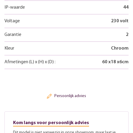
IP-waarde
44
Voltage
230 volt
Garantie
2
Kleur
Chroom
Afmetingen
(L)
x
(H)
x
(D)
:
60
x
18
x
6
cm
Persoonlijk advies
Kom langs voor persoonlijk advies
Dit model is niet aanwezig in onze showroom, maar laat je