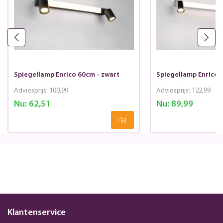
Spiegellamp Enrico 60cm - zwart
Spiegellamp Enrico 
Adviesprijs:
100,99
Adviesprijs:
122,99
Nu:
62,51
Nu:
89,99
Klantenservice