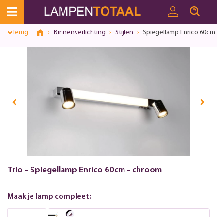
Toestemmingsvenster geopend
Terug
Binnenverlichting
Stijlen
Spiegellamp Enrico 60cm
Trio - Spiegellamp Enrico 60cm - chroom
Maak je lamp compleet: