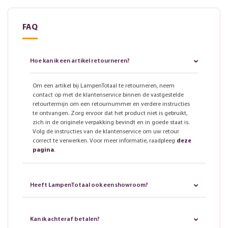
FAQ
Hoe kan ik een artikel retourneren?
Om een artikel bij LampenTotaal te retourneren, neem
contact op met de klantenservice binnen de vastgestelde
retourtermijn om een retournummer en verdere instructies
te ontvangen. Zorg ervoor dat het product niet is gebruikt,
zich in de originele verpakking bevindt en in goede staat is.
Volg de instructies van de klantenservice om uw retour
correct te verwerken. Voor meer informatie, raadpleeg
deze
pagina
.
Heeft LampenTotaal ook een showroom?
Kan ik achteraf betalen?