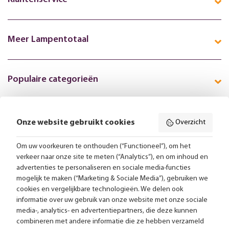
Meer Lampentotaal
Populaire categorieën
Onze website gebruikt cookies
Overzicht
Volg ons online:
Om uw voorkeuren te onthouden (“Functioneel”), om het
verkeer naar onze site te meten (“Analytics”), en om inhoud en
Gratis bezorging vanaf 99,-
advertenties te personaliseren en sociale media-functies
mogelijk te maken (“Marketing & Sociale Media”), gebruiken we
Advies op maat
cookies en vergelijkbare technologieën. We delen ook
informatie over uw gebruik van onze website met onze sociale
Meer dan 25.000 lampen op voorraad
media-, analytics- en advertentiepartners, die deze kunnen
combineren met andere informatie die ze hebben verzameld