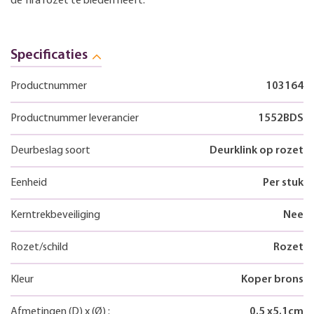
de Tira rozet te bieden heeft.
Specificaties
Productnummer
103164
Productnummer leverancier
1552BDS
Deurbeslag soort
Deurklink op rozet
Eenheid
Per stuk
Kerntrekbeveiliging
Nee
Rozet/schild
Rozet
Kleur
Koper brons
Afmetingen
(D)
x
(Ø)
:
0.5
x
5.1
cm