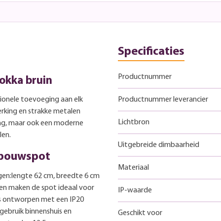
Specificaties
Productnummer
okka bruin
tionele toevoeging aan elk
Productnummer leverancier
erking en strakke metalen
Lichtbron
ting, maar ook een moderne
len.
Uitgebreide dimbaarheid
pbouwspot
Materiaal
en:lengte 62 cm, breedte 6 cm
n maken de spot ideaal voor
IP-waarde
 is ontworpen met een IP20
 gebruik binnenshuis en
Geschikt voor