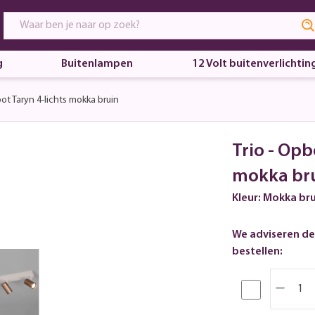
g
Buitenlampen
12 Volt buitenverlichtin
 Taryn 4-lichts mokka bruin
Trio - Opb
mokka br
Kleur: Mokka br
We adviseren de
bestellen: