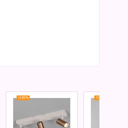
12.82
%
13.82
%