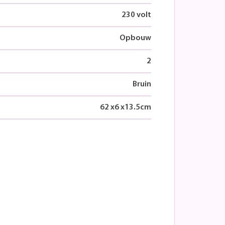
230 volt
Opbouw
2
Bruin
62
x
6
x
13.5
cm