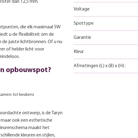
roter dan 12,5 mm.
Voltage
Spottype
chtpunten, die elk maximaal 5W
edt u de flexibiliteit om de
Garantie
de juiste lichtbronnen. Of u nu
er of helder licht voor
Kleur
eindeloos.
Afmetingen
(L)
x
(B)
x
(H)
:
yn opbouwspot?
kamers tot keukens
oordachte ontwerp, is de Taryn
 maar ook een esthetische
 kleurenschema maakt het
illende kleuren en stijlen,