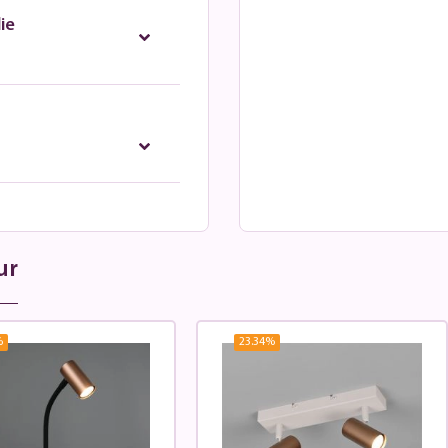
ie
ur
%
23.34
%