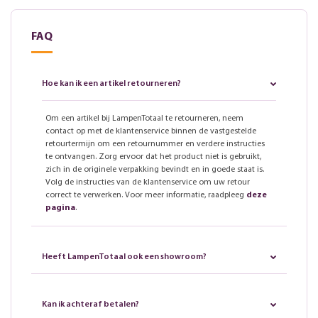
FAQ
Hoe kan ik een artikel retourneren?
Om een artikel bij LampenTotaal te retourneren, neem
contact op met de klantenservice binnen de vastgestelde
retourtermijn om een retournummer en verdere instructies
te ontvangen. Zorg ervoor dat het product niet is gebruikt,
zich in de originele verpakking bevindt en in goede staat is.
Volg de instructies van de klantenservice om uw retour
correct te verwerken. Voor meer informatie, raadpleeg
deze
pagina
.
Heeft LampenTotaal ook een showroom?
Kan ik achteraf betalen?