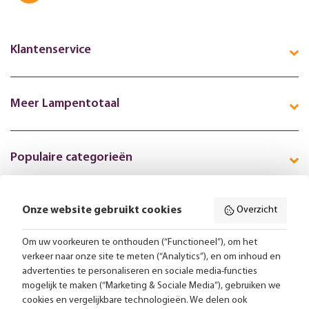
Klantenservice
Meer Lampentotaal
Populaire categorieën
Onze website gebruikt cookies
Overzicht
Volg ons online:
Om uw voorkeuren te onthouden (“Functioneel”), om het
verkeer naar onze site te meten (“Analytics”), en om inhoud en
Gratis bezorging vanaf 99,-
advertenties te personaliseren en sociale media-functies
mogelijk te maken (“Marketing & Sociale Media”), gebruiken we
Advies op maat
cookies en vergelijkbare technologieën. We delen ook