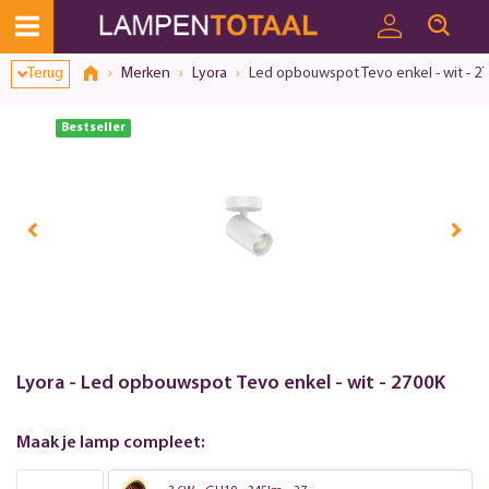
Toestemmingsvenster geopend
Terug
Merken
Lyora
Led opbouwspot Tevo enkel - wit - 2
Bestseller
Lyora - Led opbouwspot Tevo enkel - wit - 2700K
Maak je lamp compleet: