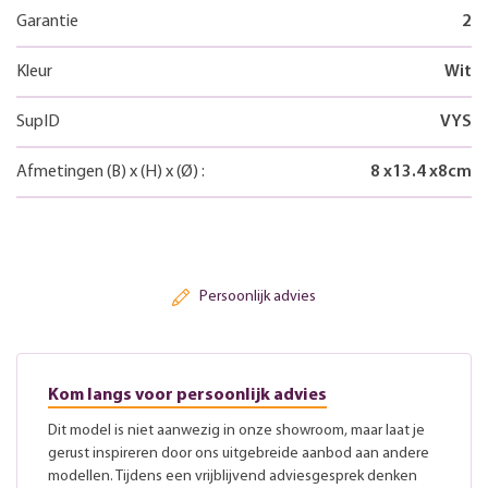
Garantie
2
Kleur
Wit
SupID
VYS
Afmetingen
(B)
x
(H)
x
(Ø)
:
8
x
13.4
x
8
cm
Persoonlijk advies
Kom langs voor persoonlijk advies
Dit model is niet aanwezig in onze showroom, maar laat je
gerust inspireren door ons uitgebreide aanbod aan andere
modellen. Tijdens een vrijblijvend adviesgesprek denken