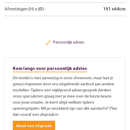
Afmetingen
(H)
x
(Ø)
:
191
x
64
cm
Persoonlijk advies
Kom langs voor persoonlijk advies
Dit model is niet aanwezig in onze showroom, maar laat je
gerust inspireren door ons uitgebreide aanbod aan andere
modellen. Tijdens een vrijblijvend adviesgesprek denken
onze specialisten graag met je mee over de beste keuze
voor jouw situatie. Je bent altijd welkom tijdens
openingstijden. Wil je verzekerd zijn van alle aandacht? Plan
dan vooraf een afspraak in.
Maak een afspraak