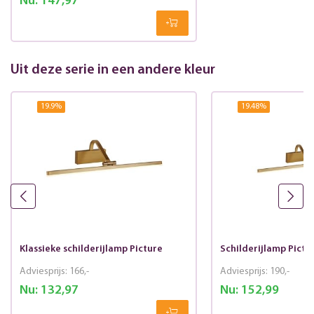
Nu:
147,97
Uit deze serie in een andere kleur
19.9
%
19.48
%
Klassieke schilderijlamp Picture
Schilderijlamp Pict
Adviesprijs:
166,-
Adviesprijs:
190,-
Nu:
132,97
Nu:
152,99