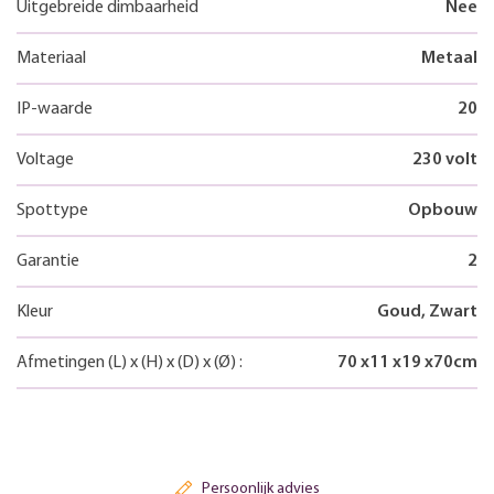
Uitgebreide dimbaarheid
Nee
Materiaal
Metaal
IP-waarde
20
Voltage
230 volt
Spottype
Opbouw
Garantie
2
Kleur
Goud, Zwart
Afmetingen
(L)
x
(H)
x
(D)
x
(Ø)
:
70
x
11
x
19
x
70
cm
Persoonlijk advies