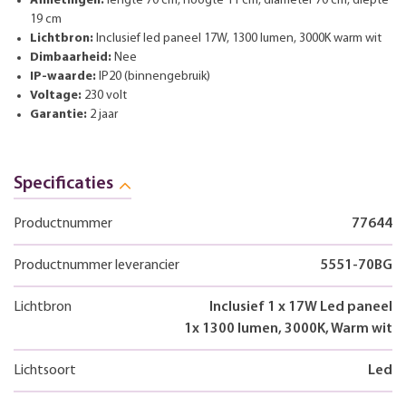
Afmetingen:
lengte 70 cm, hoogte 11 cm, diameter 70 cm, diepte
19 cm
Lichtbron:
Inclusief led paneel 17W, 1300 lumen, 3000K warm wit
Dimbaarheid:
Nee
IP-waarde:
IP20 (binnengebruik)
Voltage:
230 volt
Garantie:
2 jaar
Specificaties
Productnummer
77644
Productnummer leverancier
5551-70BG
Lichtbron
Inclusief 1 x 17W Led paneel
1x 1300 lumen, 3000K, Warm wit
Lichtsoort
Led