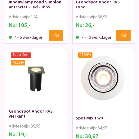
Inbouwlamp rond Simplon
Grondspot Andor RVS
antraciet - led - IP65
rond
Adviesprijs:
114,-
Adviesprijs:
36,95
Nu:
105,-
Nu:
26,-
4 - 6 werkdagen
7 - 10 werkdagen
Super Deal
11.39
%
48.58
%
Grondspot Andor RVS
vierkant
Spot Mixit wit
Adviesprijs:
36,95
Adviesprijs:
34,95
Nu:
19,-
Nu:
30,97