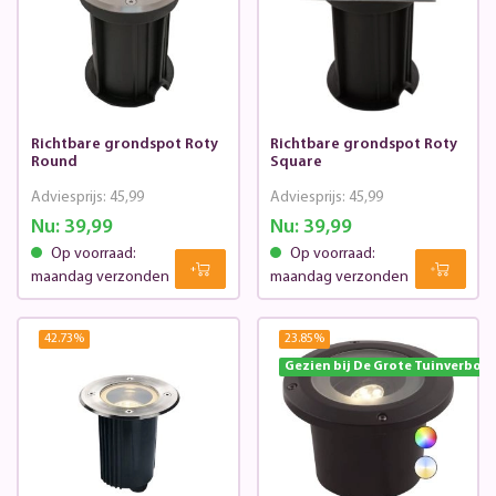
Richtbare grondspot Roty
Richtbare grondspot Roty
Round
Square
Adviesprijs:
45,99
Adviesprijs:
45,99
Nu:
39,99
Nu:
39,99
Op voorraad:
Op voorraad:
maandag verzonden
maandag verzonden
42.73
%
23.85
%
Gezien bij De Grote Tuinverbou