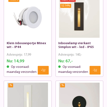
52.14
%
Klein inbouwspotje Minex
Inbouwlamp vierkant
wit - IP44
Simplon wit - led - IP65
Adviesprijs:
17,99
Adviesprijs:
140,-
Nu:
14,99
Nu:
67,-
Op voorraad:
Op voorraad:
maandag verzonden
maandag verzonden
%
%