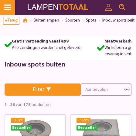
Toestemmingsvenster geopend
Terug
Buitenlampen
Soorten
Spots
Inbouw spots buit
Gratis verzending vanaf €99
Maatwerkadvie
Alle zendingen worden snel geleverd.
Wij helpen u gra
ervaring in verlic
Inbouw spots buiten
Filter
1
-
28
van
175
producten
13.05
%
13.05
%
Bestseller
Bestseller