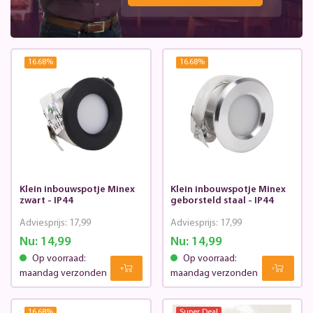
16.68
%
16.68
%
Klein inbouwspotje Minex
Klein inbouwspotje Minex
zwart - IP44
geborsteld staal - IP44
Adviesprijs:
17,99
Adviesprijs:
17,99
Nu:
14,99
Nu:
14,99
Op voorraad:
Op voorraad:
maandag verzonden
maandag verzonden
16.68
%
Super Deal