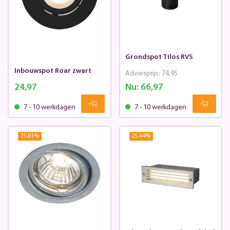
Grondspot Tilos RVS
Inbouwspot Roar zwart
Adviesprijs:
74,95
24,97
Nu:
66,97
7 - 10 werkdagen
7 - 10 werkdagen
25.01
%
25.44
%