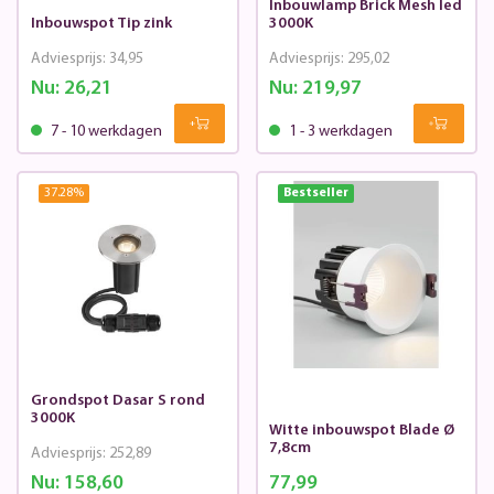
Inbouwlamp Brick Mesh led
Inbouwspot Tip zink
3000K
Adviesprijs:
34,95
Adviesprijs:
295,02
Nu:
26,21
Nu:
219,97
7 - 10 werkdagen
1 - 3 werkdagen
37.28
%
Bestseller
Grondspot Dasar S rond
3000K
Witte inbouwspot Blade Ø
7,8cm
Adviesprijs:
252,89
Nu:
158,60
77,99