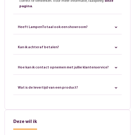
correct te verwerken. Voor meer informatie, raadpleeg
deze
pagina
.
Heeft LampenTotaal ook een showroom?
Kan ik achteraf betalen?
Hoe kan ik contact opnemen met jullie klantenservice?
Wat is de levertijd van een product?
Deze wil ik