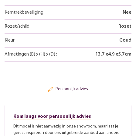
Kerntrekbeveiliging
Nee
Rozet/schild
Rozet
Kleur
Goud
Afmetingen
(B)
x
(H)
x
(D)
:
13.7
x
4.9
x
5.7
cm
Persoonlijk advies
Kom langs voor persoonlijk advies
Dit model is niet aanwezig in onze showroom, maar laat je
gerust inspireren door ons uitgebreide aanbod aan andere