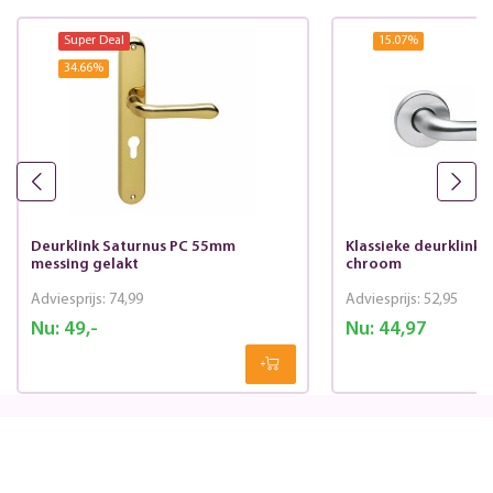
Super Deal
15.07
%
34.66
%
Deurklink Saturnus PC 55mm
Klassieke deurklink 
messing gelakt
chroom
Adviesprijs:
74,99
Adviesprijs:
52,95
Nu:
49,-
Nu:
44,97