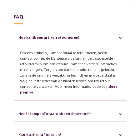
FAQ
Hoe kan ik een artikel retourneren?
Om een artikel bij LampenTotaal te retourneren, neem
contact op met de klantenservice binnen de vastgestelde
retourtermijn om een retournummer en verdere instructies
te ontvangen. Zorg ervoor dat het product niet is gebruikt,
zich in de originele verpakking bevindt en in goede staat is.
Volg de instructies van de klantenservice om uw retour
correct te verwerken. Voor meer informatie, raadpleeg
deze
pagina
.
Heeft LampenTotaal ook een showroom?
Kan ik achteraf betalen?