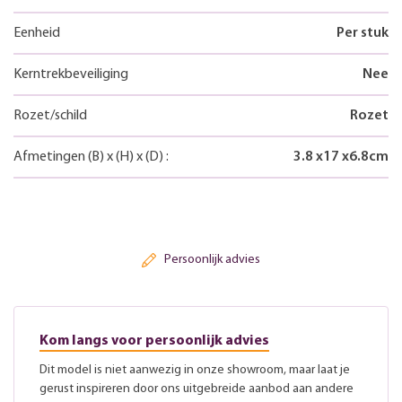
Eenheid
Per stuk
Kerntrekbeveiliging
Nee
Rozet/schild
Rozet
Afmetingen
(B)
x
(H)
x
(D)
:
3.8
x
17
x
6.8
cm
Persoonlijk advies
Kom langs voor persoonlijk advies
Dit model is niet aanwezig in onze showroom, maar laat je
gerust inspireren door ons uitgebreide aanbod aan andere