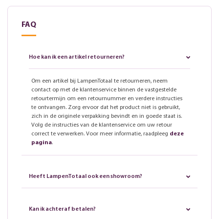
FAQ
Hoe kan ik een artikel retourneren?
Om een artikel bij LampenTotaal te retourneren, neem
contact op met de klantenservice binnen de vastgestelde
retourtermijn om een retournummer en verdere instructies
te ontvangen. Zorg ervoor dat het product niet is gebruikt,
zich in de originele verpakking bevindt en in goede staat is.
Volg de instructies van de klantenservice om uw retour
correct te verwerken. Voor meer informatie, raadpleeg
deze
pagina
.
Heeft LampenTotaal ook een showroom?
Kan ik achteraf betalen?