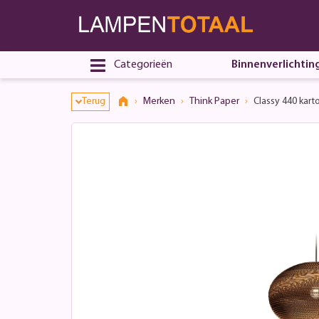
Categorieën
Binnenverlichtin
Terug
Merken
Think Paper
Classy 440 kar