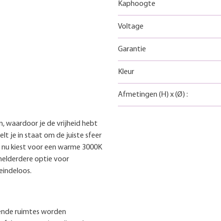
Kaphoogte
Voltage
Garantie
Kleur
Afmetingen
(H)
x
(Ø)
:
, waardoor je de vrijheid hebt
lt je in staat om de juiste sfeer
je nu kiest voor een warme 3000K
helderdere optie voor
eindeloos.
llende ruimtes worden