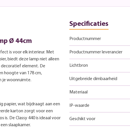
Specificaties
Productnummer
amp Ø 44cm
fect is voor elk interieur. Met
Productnummer leverancier
er, biedt deze lamp niet alleen
Lichtbron
g decoratief element. De
en hoogte van 178 cm,
Uitgebreide dimbaarheid
n je woonruimte.
Materiaal
g papier, wat bijdraagt aan een
IP-waarde
leerde karton zorgt voor een
os is. De Classy 440 is ideaal voor
Geschikt voor
 een slaapkamer.