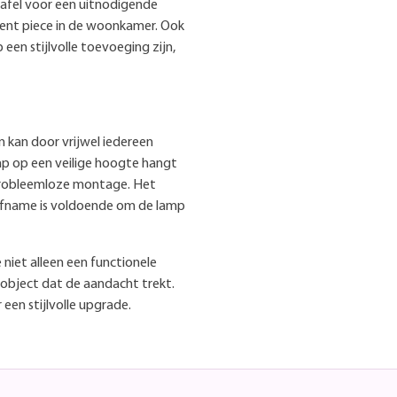
afel voor een uitnodigende
ement piece in de woonkamer. Ook
een stijlvolle toevoeging zijn,
en kan door vrijwel iedereen
mp op een veilige hoogte hangt
 probleemloze montage. Het
afname is voldoende om de lamp
niet alleen een functionele
gnobject dat de aandacht trekt.
 een stijlvolle upgrade.