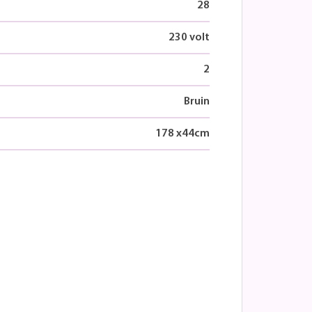
28
230 volt
2
Bruin
178
x
44
cm