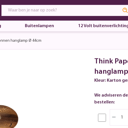
g
Buitenlampen
12 Volt buitenverlichtin
tonnen hanglamp Ø 44cm
Think Pap
hanglamp
Kleur: Karton g
We adviseren de
bestellen: