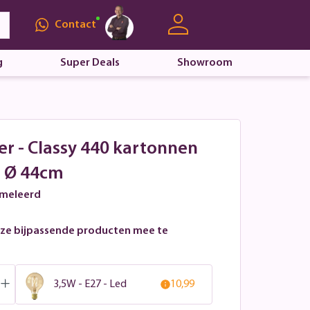
Contact
g
Super Deals
Showroom
er - Classy 440 kartonnen
 Ø 44cm
emeleerd
ze bijpassende producten mee te
3,5W - E27 - Led
10,99