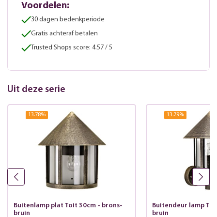
Voordelen:
30 dagen bedenkperiode
Gratis achteraf betalen
Trusted Shops score: 4.57 / 5
Uit deze serie
13.78
%
13.79
%
Buitenlamp plat Toit 30cm - brons-
Buitendeur lamp Toi
bruin
bruin