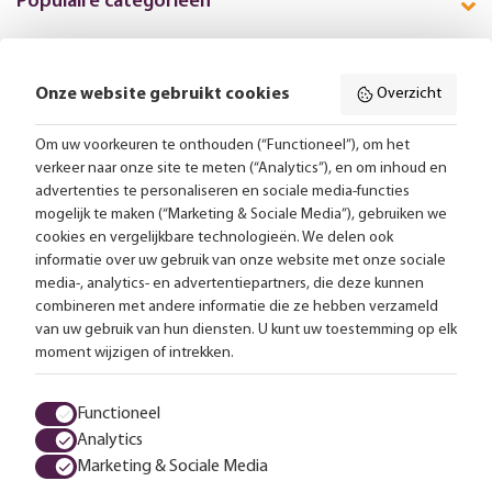
Populaire categorieën
Onze website gebruikt cookies
Overzicht
Volg ons online:
Om uw voorkeuren te onthouden (“Functioneel”), om het
verkeer naar onze site te meten (“Analytics”), en om inhoud en
Gratis bezorging vanaf 99,-
advertenties te personaliseren en sociale media-functies
mogelijk te maken (“Marketing & Sociale Media”), gebruiken we
Advies op maat
cookies en vergelijkbare technologieën. We delen ook
informatie over uw gebruik van onze website met onze sociale
Meer dan 25.000 lampen op voorraad
media-, analytics- en advertentiepartners, die deze kunnen
combineren met andere informatie die ze hebben verzameld
van uw gebruik van hun diensten. U kunt uw toestemming op elk
4.57 uit 2853 reviews
moment wijzigen of intrekken.
Alle prijzen zijn inclusief btw en exclusief eventuele verzendkosten.
Functioneel
Analytics
Algemene voorwaarden
Privacy statement
Cookies
Marketing & Sociale Media
© 2026 LampenTotaal