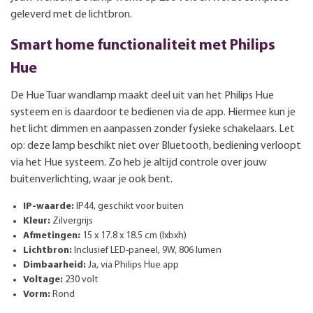
geleverd met de lichtbron.
Smart home functionaliteit met Philips
Hue
De Hue Tuar wandlamp maakt deel uit van het Philips Hue
systeem en is daardoor te bedienen via de app. Hiermee kun je
het licht dimmen en aanpassen zonder fysieke schakelaars. Let
op: deze lamp beschikt niet over Bluetooth, bediening verloopt
via het Hue systeem. Zo heb je altijd controle over jouw
buitenverlichting, waar je ook bent.
IP-waarde:
IP44, geschikt voor buiten
Kleur:
Zilvergrijs
Afmetingen:
15 x 17.8 x 18.5 cm (lxbxh)
Lichtbron:
Inclusief LED-paneel, 9W, 806 lumen
Dimbaarheid:
Ja, via Philips Hue app
Voltage:
230 volt
Vorm:
Rond