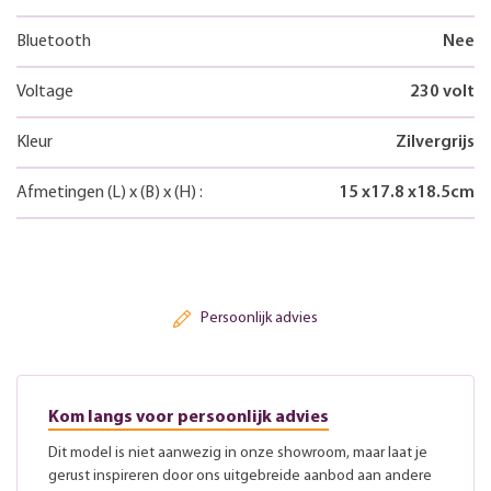
Bluetooth
Nee
Voltage
230 volt
Kleur
Zilvergrijs
Afmetingen
(L)
x
(B)
x
(H)
:
15
x
17.8
x
18.5
cm
Persoonlijk advies
Kom langs voor persoonlijk advies
Dit model is niet aanwezig in onze showroom, maar laat je
gerust inspireren door ons uitgebreide aanbod aan andere