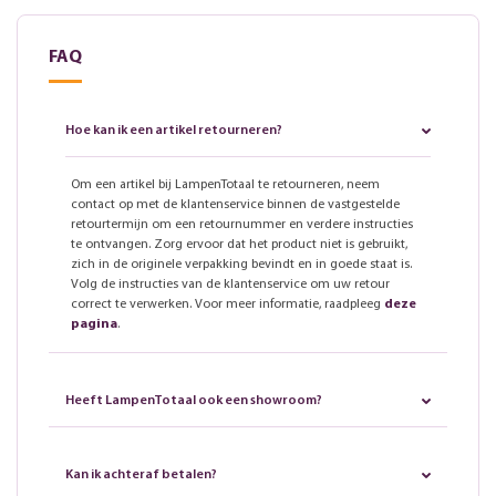
FAQ
Hoe kan ik een artikel retourneren?
Om een artikel bij LampenTotaal te retourneren, neem
contact op met de klantenservice binnen de vastgestelde
retourtermijn om een retournummer en verdere instructies
te ontvangen. Zorg ervoor dat het product niet is gebruikt,
zich in de originele verpakking bevindt en in goede staat is.
Volg de instructies van de klantenservice om uw retour
correct te verwerken. Voor meer informatie, raadpleeg
deze
pagina
.
Heeft LampenTotaal ook een showroom?
Kan ik achteraf betalen?