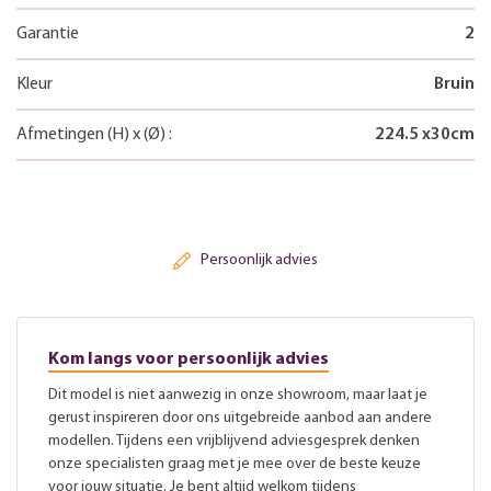
Garantie
2
Kleur
Bruin
Afmetingen
(H)
x
(Ø)
:
224.5
x
30
cm
Persoonlijk advies
Kom langs voor persoonlijk advies
Dit model is niet aanwezig in onze showroom, maar laat je
gerust inspireren door ons uitgebreide aanbod aan andere
modellen. Tijdens een vrijblijvend adviesgesprek denken
onze specialisten graag met je mee over de beste keuze
voor jouw situatie. Je bent altijd welkom tijdens